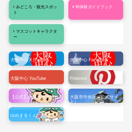
みどころ・観光スポッ
和体験ガイドブック
ト
マスコットキャラクタ
ー
大阪中心 X [Twitter]
大阪中心 Facebook
大阪中心 YouTube
Pinterest
【公式】大阪市中央区役所
大阪市中央区（公式サイ
ト）
ゆめまるくんの部屋