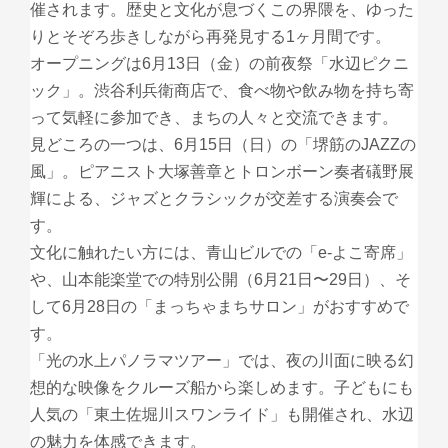
催されます。歴史と文化が息づくこの界隈を、ゆった
りとそぞろ歩きしながら再発見する1ヶ月間です。
オープニングは6月13日（金）の前夜祭「水辺ピクニ
ック」。渋谷利兵衛商店で、食べ物や飲み物を持ち寄
って気軽に参加でき、まちの人々と交流できます。
見どころの一つは、6月15日（日）の「堺筋のJAZZの
風」。ピアニスト大塚善章とトロンボーン奏者礒野展
輝による、ジャズとクラシックが交差する演奏会で
す。
文化に触れたい方には、青山ビルでの「e-よこ寄席」
や、山本能楽堂での特別公開（6月21日〜29日）、そ
して6月28日の「まっちゃまちサロン」がおすすめで
す。
「光の水上パノラマツアー」では、夜の川面に映る幻
想的な映像をクルーズ船から楽しめます。子どもにも
人気の「東土佐堀川スワンライド」も開催され、水辺
の魅力を体感できます。