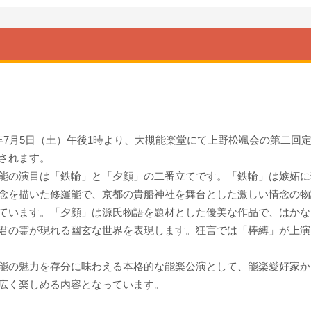
年7月5日（土）午後1時より、大槻能楽堂にて上野松颯会の第二回
されます。
能の演目は「鉄輪」と「夕顔」の二番立てです。「鉄輪」は嫉妬に
念を描いた修羅能で、京都の貴船神社を舞台とした激しい情念の物
ています。「夕顔」は源氏物語を題材とした優美な作品で、はかな
君の霊が現れる幽玄な世界を表現します。狂言では「棒縛」が上演
能の魅力を存分に味わえる本格的な能楽公演として、能楽愛好家か
広く楽しめる内容となっています。