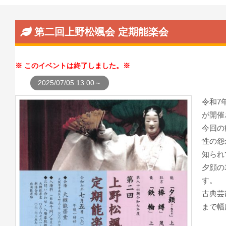
第二回上野松颯会 定期能楽会
このイベントは終了しました。
2025/07/05 13:00～
令和7
が開催
今回の
性の怨
知られ
夕顔の
す。
古典芸
まで幅