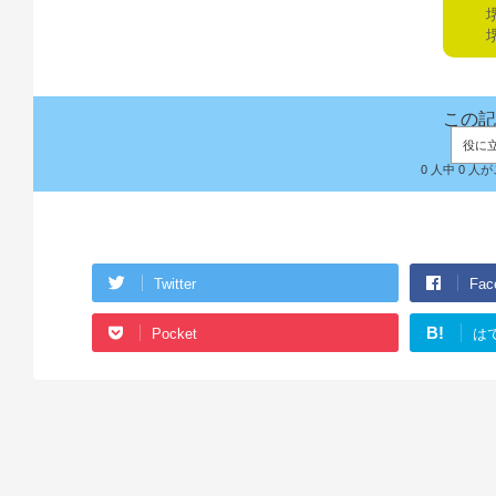
堺
堺
この記
役に
0 人中 0 
Twitter
Fac
B!
Pocket
は