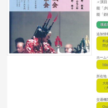
＜演目
能「夕
能「
現在
追加情
料
問合
ホーム
htt
所在地
大
（
交通機
Os