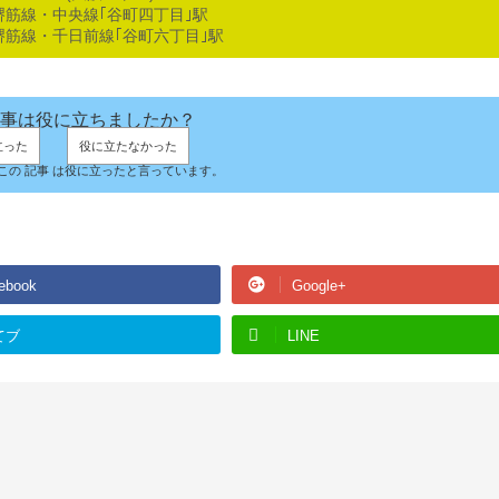
筋線・中央線｢谷町四丁目｣駅
筋線・千日前線｢谷町六丁目｣駅
事は役に立ちましたか？
立った
役に立たなかった
人がこの 記事 は役に立ったと言っています。
ebook
Google+
てブ
LINE