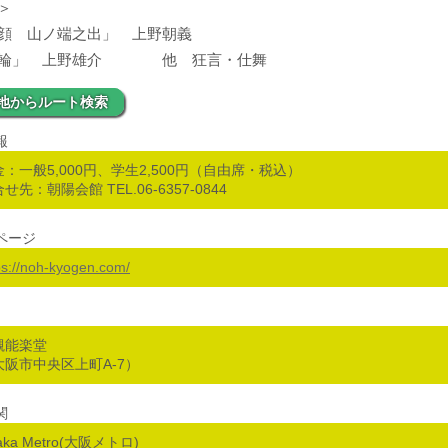
＞
顔 山ノ端之出」 上野朝義
鉄輪」 上野雄介 他 狂言・仕舞
地からルート検索
報
金：一般5,000円、学生2,500円（自由席・税込）
せ先：朝陽会館 TEL.06-6357-0844
ページ
ps://noh-kyogen.com/
槻能楽堂
大阪市中央区上町A-7）
関
aka Metro(大阪メトロ)