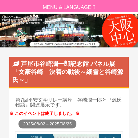
芦屋市谷崎潤一郎記念館 パネル展
「文豪谷崎 決着の戦後～細雪と谷崎源
氏～」
第7回平安文学リレー講座 谷崎潤一郎と『源氏
物語』関連展示です。
このイベントは終了しました。
2025/08/02～2025/08/25