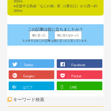
300m
●京阪中之島線「なにわ橋」駅（1番出口）から西へ約
300m
この記事は役に立ちましたか？
役に立った
役に立たなかった
0 人中 0 人がこの 記事 は役に立ったと言っています。
Twitter
Facebook
Google+
Pocket
B!
はてブ
LINE
キーワード検索