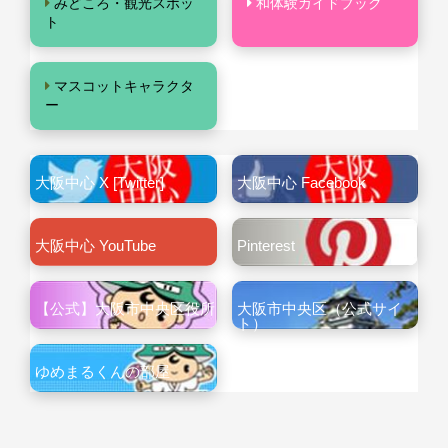
みどころ・観光スポッ
和体験ガイドブック
ト
マスコットキャラクタ
ー
大阪中心 X [Twitter]
大阪中心 Facebook
大阪中心 YouTube
Pinterest
【公式】大阪市中央区役所
大阪市中央区（公式サイ
ト）
ゆめまるくんの部屋