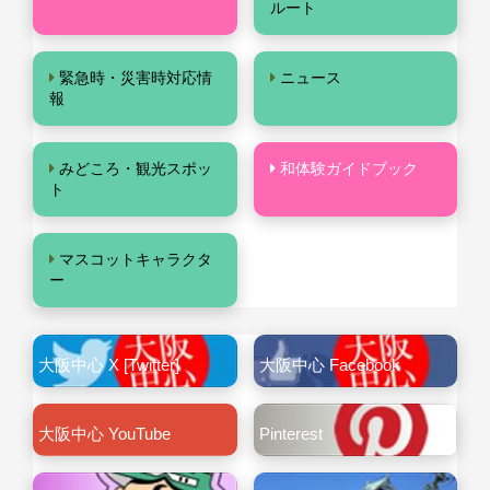
ルート
緊急時・災害時対応情
ニュース
報
みどころ・観光スポッ
和体験ガイドブック
ト
マスコットキャラクタ
ー
大阪中心 X [Twitter]
大阪中心 Facebook
大阪中心 YouTube
Pinterest