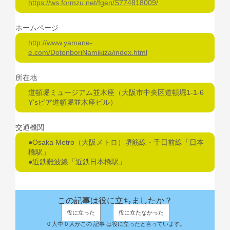
https://ws.formzu.net/fgen/S774818009/
ホームページ
http://www.yamane-
e.com/DotonboriNamikiza/index.html
所在地
道頓堀ミュージアム並木座（大阪市中央区道頓堀1-1-6
Y’sピア道頓堀並木座ビル）
交通機関
●Osaka Metro（大阪メトロ）堺筋線・千日前線「日本
橋駅」
●近鉄難波線「近鉄日本橋駅」
この記事は役に立ちましたか？
役に立った
役に立たなかった
0 人中 0 人がこの 記事 は役に立ったと言っています。