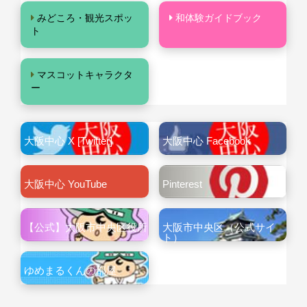
みどころ・観光スポッ
和体験ガイドブック
ト
マスコットキャラクタ
ー
大阪中心 X [Twitter]
大阪中心 Facebook
大阪中心 YouTube
Pinterest
【公式】大阪市中央区役所
大阪市中央区（公式サイ
ト）
ゆめまるくんの部屋