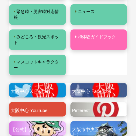
緊急時・災害時対応情
ニュース
報
みどころ・観光スポッ
和体験ガイドブック
ト
マスコットキャラクタ
ー
大阪中心 X [Twitter]
大阪中心 Facebook
大阪中心 YouTube
Pinterest
【公式】大阪市中央区役所
大阪市中央区（公式サイ
ト）