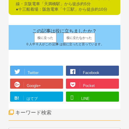
線・京阪電車「天満橋駅」から徒歩約5分
●十三船着場：阪急電車「十三駅」から徒歩約10分
この記事は役に立ちましたか？
役に立った
役に立たなかった
0 人中 0 人がこの 記事 は役に立ったと言っています。
Twitter
Facebook
Google+
Pocket
B!
はてブ
LINE
キーワード検索