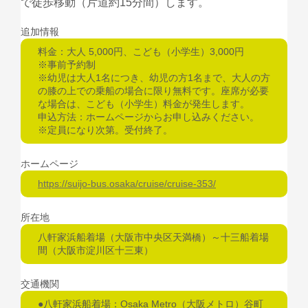
で徒歩移動（片道約15分間）します。
追加情報
料金：大人 5,000円、こども（小学生）3,000円
※事前予約制
※幼児は大人1名につき、幼児の方1名まで、大人の方
の膝の上での乗船の場合に限り無料です。座席が必要
な場合は、こども（小学生）料金が発生します。
申込方法：ホームページからお申し込みください。
※定員になり次第。受付終了。
ホームページ
https://suijo-bus.osaka/cruise/cruise-353/
所在地
八軒家浜船着場（大阪市中央区天満橋）～十三船着場
間（大阪市淀川区十三東）
交通機関
●八軒家浜船着場：Osaka Metro（大阪メトロ）谷町