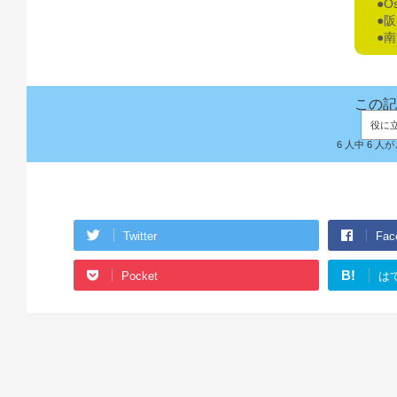
●O
●
●
この記
役に
6 人中 6 
Twitter
Fac
B!
Pocket
は