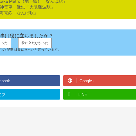
saka Metro（地下鉄）「なんば駅」
阪神電車・近鉄「大阪難波駅」
南海電鉄「なんば駅」
事は役に立ちましたか？
立った
役に立たなかった
人がこの 記事 は役に立ったと言っています。
ebook
Google+
てブ
LINE