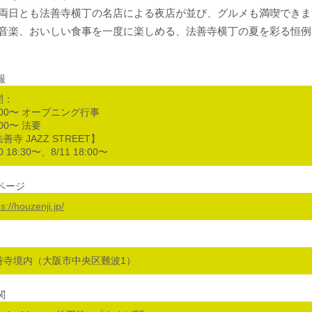
両日とも法善寺横丁の名店による夜店が並び、グルメも満喫できま
音楽、おいしい食事を一度に楽しめる、法善寺横丁の夏を彩る恒例
報
間：
:00〜 オープニング行事
:00〜 法要
善寺 JAZZ STREET】
10 18:30〜、8/11 18:00〜
ページ
s://houzenji.jp/
善寺境内（大阪市中央区難波1）
関