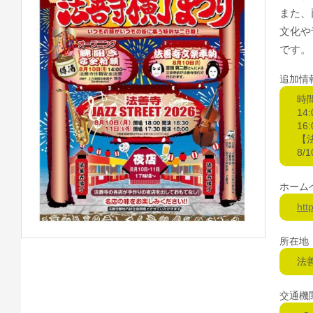
また、
文化や
です。
追加情
時
14
16
【法
8/
ホーム
http
所在地
法
交通機