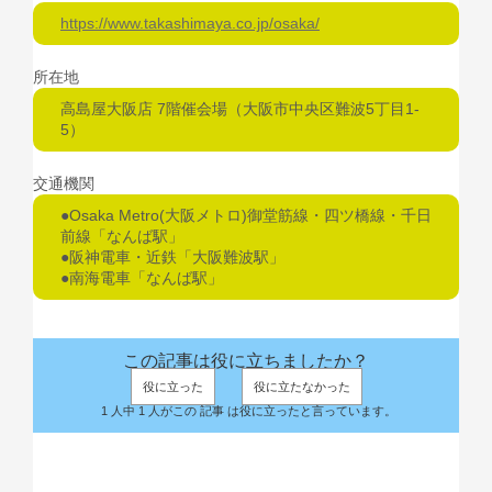
https://www.takashimaya.co.jp/osaka/
所在地
高島屋大阪店 7階催会場（大阪市中央区難波5丁目1-
5）
交通機関
●Osaka Metro(大阪メトロ)御堂筋線・四ツ橋線・千日
前線「なんば駅」
●阪神電車・近鉄「大阪難波駅」
●南海電車「なんば駅」
この記事は役に立ちましたか？
役に立った
役に立たなかった
1 人中 1 人がこの 記事 は役に立ったと言っています。