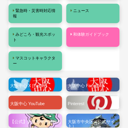
緊急時・災害時対応情
ニュース
報
みどころ・観光スポッ
和体験ガイドブック
ト
マスコットキャラクタ
ー
大阪中心 X [Twitter]
大阪中心 Facebook
大阪中心 YouTube
Pinterest
【公式】大阪市中央区役所
大阪市中央区（公式サイ
ト）