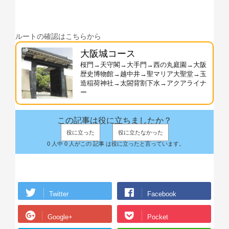
ルートの確認はこちらから
大阪城コース
桜門→天守閣→大手門→西の丸庭園→大阪
歴史博物館→越中井→聖マリア大聖堂→玉
造稲荷神社→太閤背割下水→アクアライナ
ー
この記事は役に立ちましたか？
役に立った
役に立たなかった
0 人中 0 人がこの 記事 は役に立ったと言っています。
Twitter
Facebook
Google+
Pocket