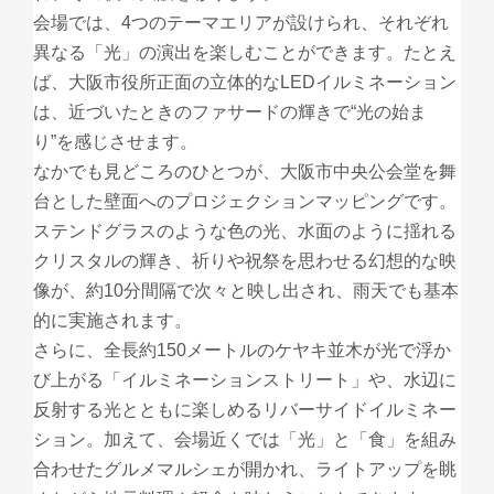
会場では、4つのテーマエリアが設けられ、それぞれ
異なる「光」の演出を楽しむことができます。たとえ
ば、大阪市役所正面の立体的なLEDイルミネーション
は、近づいたときのファサードの輝きで“光の始ま
り”を感じさせます。
なかでも見どころのひとつが、大阪市中央公会堂を舞
台とした壁面へのプロジェクションマッピングです。
ステンドグラスのような色の光、水面のように揺れる
クリスタルの輝き、祈りや祝祭を思わせる幻想的な映
像が、約10分間隔で次々と映し出され、雨天でも基本
的に実施されます。
さらに、全長約150メートルのケヤキ並木が光で浮か
び上がる「イルミネーションストリート」や、水辺に
反射する光とともに楽しめるリバーサイドイルミネー
ション。加えて、会場近くでは「光」と「食」を組み
合わせたグルメマルシェが開かれ、ライトアップを眺