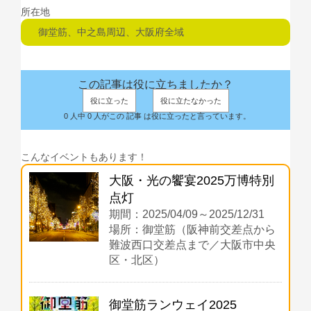
所在地
御堂筋、中之島周辺、大阪府全域
この記事は役に立ちましたか？
役に立った
役に立たなかった
0 人中 0 人がこの 記事 は役に立ったと言っています。
こんなイベントもあります！
大阪・光の饗宴2025万博特別
点灯
期間：2025/04/09～2025/12/31
場所：御堂筋（阪神前交差点から
難波西口交差点まで／大阪市中央
区・北区）
御堂筋ランウェイ2025