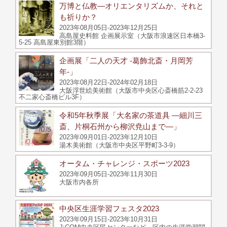
万博と仏教―オリエンタリズムか、それと
も祈りか？
2023年08月05日-2023年12月25日
高島屋史料館 企画展示室（大阪市浪速区日本橋3-
5-25 高島屋東別館3階）
企画展「二人の天才 -葛飾北斎・月岡芳
年-」
2023年08月22日-2024年02月18日
大阪浮世絵美術館（大阪市中央区心斎橋筋2-2-23
不二家心斎橋ビル3F）
令和5年秋季展「大名家の茶道具 ―細川三
斎、片桐石州から柳沢尭山まで―」
2023年09月01日-2023年12月10日
湯木美術館（大阪市中央区平野町3-3-9）
オータム・チャレンジ・スポーツ2023
2023年09月05日-2023年11月30日
大阪市内各所
中央区生涯学習フェスタ2023
2023年09月15日-2023年10月31日