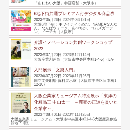
「あじわい大阪」参画店舗（大阪市）
6地下街共通プレミアム付デジタル商品券
2023年05月26日-2024年03月31日
大阪6地下街：ホワイティうめだ、NAMBAなんな
ん、なんばウォーク、あべちか、コムズガーデ
ン、ドーチカ（大阪市）
介護イノベーション共創ワークショップ
2023
2023年07月20日-2023年12月14日
大阪産業創造館（大阪市中央区本町1-4-5）ほか
入門展示「文楽入門」
2023年07月22日-2023年11月26日
国立文楽劇場 資料展示室（大阪市中央区日本橋1-
12-10）
大阪企業家ミュージアム特別展示「東洋の
化粧品王 中山太一 ～商売の正道を貫いた
企業家～」
2023年08月01日-2023年11月25日
大阪企業家ミュージアム（大阪市中央区本町1-4-5大阪産業創造
館地下1階）