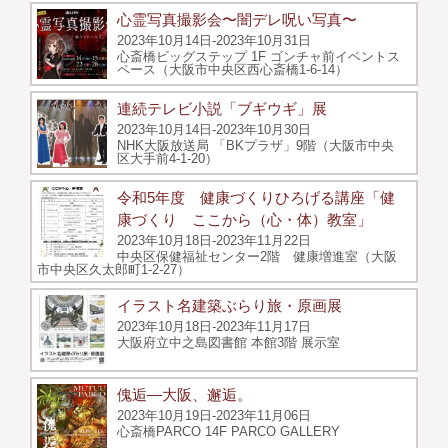
心霊写真撮影会〜闇デレ呪い写真〜
2023年10月14日-2023年10月31日
心斎橋ビッグステップ 1F ゴンチャ前イベントス
ペース（大阪市中央区西心斎橋1-6-14）
連続テレビ小説「ブギウギ」展
2023年10月14日-2023年10月30日
NHK大阪放送局 「BKプラザ」9階（大阪市中央
区大手前4-1-20）
令和5年度 健康づくりひろげる講座「健
康づくり ここから（心・体）教室」
2023年10月18日-2023年11月22日
中央区保健福祉センター2階 健康増進室（大阪
市中央区久太郎町1-2-27）
イラスト名建築ぶらり旅・原画展
2023年10月18日-2023年11月17日
大阪府立中之島図書館 本館3階 展示室
傀逅―大阪、邂逅。
2023年10月19日-2023年11月06日
心斎橋PARCO 14F PARCO GALLERY