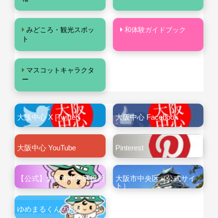
みどころ・観光スポッ
和体験ガイドブック
ト
マスコットキャラクタ
ー
大阪中心 X [Twitter]
大阪中心 Facebook
大阪中心 YouTube
Pinterest
【公式】大阪市中央区役所
大阪市中央区（公式サイ
ト）
ゆめまるくんの部屋