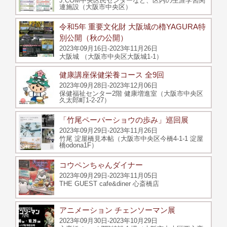
J:COM中央区民センターなど、区内の生涯学習関
連施設（大阪市中央区）
令和5年 重要文化財 大阪城の櫓YAGURA特
別公開（秋の公開）
2023年09月16日-2023年11月26日
大阪城 （大阪市中央区大阪城1-1）
健康講座保健栄養コース 全9回
2023年09月28日-2023年12月06日
保健福祉センター2階 健康増進室（大阪市中央区
久太郎町1-2-27）
「竹尾ペーパーショウの歩み」巡回展
2023年09月29日-2023年11月26日
竹尾 淀屋橋見本帖（大阪市中央区今橋4-1-1 淀屋
橋odona1F）
コウペンちゃんダイナー
2023年09月29日-2023年11月05日
THE GUEST cafe&diner 心斎橋店
アニメーション チェンソーマン展
2023年09月30日-2023年10月29日