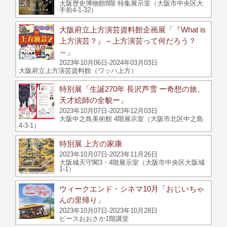
大阪歴史博物館8階 特集展示室（大阪市中央区大
手前4-1-32）
大阪府立上方演芸資料館企画展「『What is
上方演芸？』～上方演芸って何だろう？
～」
2023年10月06日-2024年03月03日
大阪府立上方演芸資料館（ワッハ上方）
特別展「生誕270年 長沢芦雪 ー奇想の旅、
天才絵師の全貌ー」
2023年10月07日-2023年12月03日
大阪中之島美術館 4階展示室（大阪市北区中之島
4-3-1）
特別展 上方の家康
2023年10月07日-2023年11月26日
大阪城天守閣3・4階展示室（大阪市中央区大阪城
1-1）
ウィークエンド・シネマ10月「おじいちゃ
んの里帰り」
2023年10月07日-2023年10月28日
ピースおおさか1階講堂