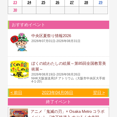
23
24
25
26
27
28
29
30
おすすめイベント
中央区夏祭り情報2026
2026年07月01日-2026年08月31日
ぼくの絵わたしの絵展～第85回全国教育美
術展～
2026年08月19日-2026年08月26日
NHK大阪放送局1F アトリウム（大阪市中央区大手前
4-1-20）
< 前日
2023年04月06日
翌日 >
終了イベント
アニメ「鬼滅の刃」× Osaka Metro コラボ