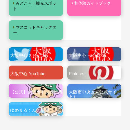
みどころ・観光スポッ
和体験ガイドブック
ト
マスコットキャラクタ
ー
大阪中心 X [Twitter]
大阪中心 Facebook
大阪中心 YouTube
Pinterest
【公式】大阪市中央区役所
大阪市中央区（公式サイ
ト）
ゆめまるくんの部屋