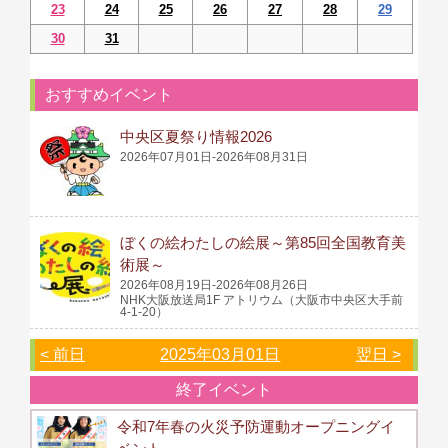
23
24
25
26
27
28
29
30
31
おすすめイベント
中央区夏祭り情報2026
2026年07月01日-2026年08月31日
ぼくの絵わたしの絵展～第85回全国教育美
術展～
2026年08月19日-2026年08月26日
NHK大阪放送局1F アトリウム（大阪市中央区大手前
4-1-20）
< 前日
2025年03月01日
翌日 >
終了イベント
令和7年春の火災予防運動オープニングイ