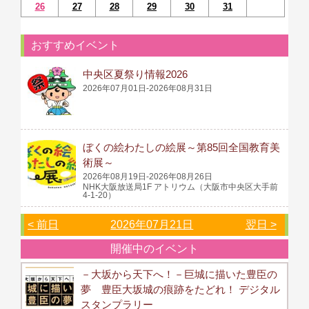
26
27
28
29
30
31
おすすめイベント
中央区夏祭り情報2026
2026年07月01日-2026年08月31日
ぼくの絵わたしの絵展～第85回全国教育美
術展～
2026年08月19日-2026年08月26日
NHK大阪放送局1F アトリウム（大阪市中央区大手前
4-1-20）
< 前日
2026年07月21日
翌日 >
開催中のイベント
－大坂から天下へ！－巨城に描いた豊臣の
夢 豊臣大坂城の痕跡をたどれ！ デジタル
スタンプラリー