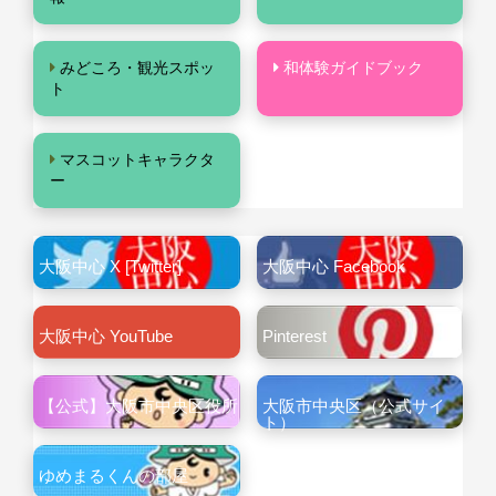
みどころ・観光スポッ
和体験ガイドブック
ト
マスコットキャラクタ
ー
大阪中心 X [Twitter]
大阪中心 Facebook
大阪中心 YouTube
Pinterest
【公式】大阪市中央区役所
大阪市中央区（公式サイ
ト）
ゆめまるくんの部屋