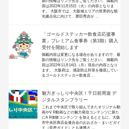
新の情報はリンク先をご覧ください。 掲載内
容は2022年11月15日（火）の内容となりま
す。 大阪市では、大阪城エリアの世界的な観
光拠点化に向けて、豊臣秀吉が …
「ゴールドステッカー飲食店応援事
業」プレミアム食事券（第3期）購入
受付を開始します
掲載内容は変更になる場合がありますので、最
新の情報はリンク先をご覧ください。 掲載内
容は2022年11月14日（月）現在の内容となり
ます。 大阪府は、感染防止対策を徹底してい
るゴールドステッカー飲食店 …
魅力ぎっしり中央区！千日前周遊 デ
ジタルスタンプラリー
これまで中央区で取り組んできたオリジナル動
画やV R動画などの魅力発信コンテンツに新た
にA R体験コンテンツ を加えるとともに、大阪
市中央区商店会連合会のおおさか・まいどガイ
ド（音声ガイド）とも連携さ …