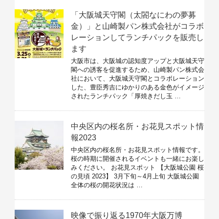
「大阪城天守閣（太閤なにわの夢募
金）」と山崎製パン株式会社がコラボ
レーションしてランチパックを販売し
ます
大阪市は、大阪城の認知度アップと大阪城天守
閣への誘客を促進するため、山崎製パン株式会
社において、大阪城天守閣とコラボレーション
した、豊臣秀吉にゆかりのある金色がイメージ
されたランチパック「厚焼きだし玉 …
中央区内の桜名所・お花見スポット情
報2023
中央区内の桜名所・お花見スポット情報です。
桜の時期に開催されるイベントも一緒にお楽し
みください。 お花見スポット 【大阪城公園 桜
の見頃 2023】 3月下旬～4月上旬 大阪城公園
全体の桜の開花状況は …
映像で振り返る1970年大阪万博