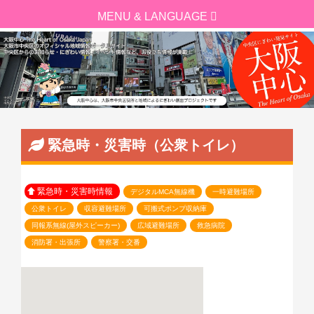
緊急時・災害時（公衆トイレ）
緊急時・災害時情報
デジタルMCA無線機
一時避難場所
公衆トイレ
収容避難場所
可搬式ポンプ収納庫
同報系無線(屋外スピーカー)
広域避難場所
救急病院
消防署・出張所
警察署・交番