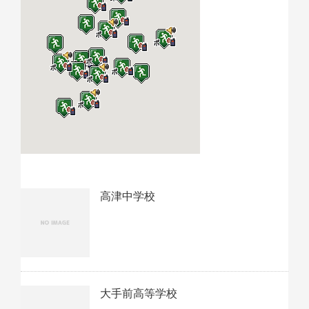
高津中学校
大手前高等学校