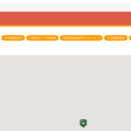
収容避難場所
可搬式ポンプ収納庫
同報系無線(屋外スピーカー)
広域避難場所