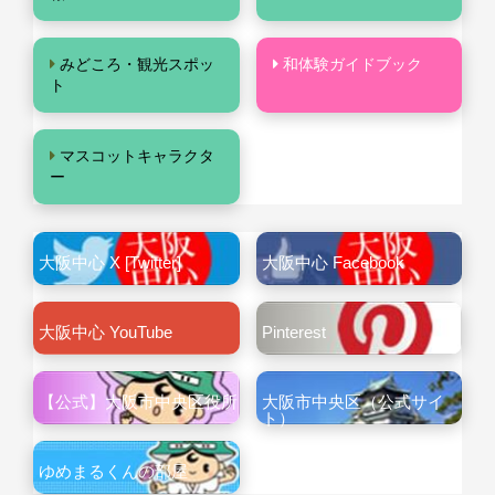
みどころ・観光スポッ
和体験ガイドブック
ト
マスコットキャラクタ
ー
大阪中心 X [Twitter]
大阪中心 Facebook
大阪中心 YouTube
Pinterest
【公式】大阪市中央区役所
大阪市中央区（公式サイ
ト）
ゆめまるくんの部屋