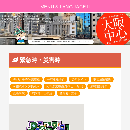
緊急時・災害時
デジタルMCA無線機
一時避難場所
公衆トイレ
収容避難場所
可搬式ポンプ収納庫
同報系無線(屋外スピーカー)
広域避難場所
救急病院
消防署・出張所
警察署・交番