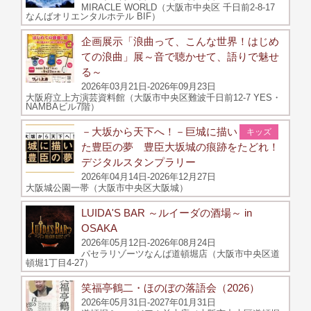
MIRACLE WORLD（大阪市中央区 千日前2-8-17
なんばオリエンタルホテル BIF）
企画展示「浪曲って、こんな世界！はじめ
ての浪曲」展～音で聴かせて、語りで魅せ
る～
2026年03月21日-2026年09月23日
大阪府立上方演芸資料館（大阪市中央区難波千日前12-7 YES・
NAMBAビル7階）
－大坂から天下へ！－巨城に描い
キッズ
た豊臣の夢 豊臣大坂城の痕跡をたどれ！
デジタルスタンプラリー
2026年04月14日-2026年12月27日
大阪城公園一帯（大阪市中央区大阪城）
LUIDA'S BAR ～ルイーダの酒場～ in
OSAKA
2026年05月12日-2026年08月24日
パセラリゾーツなんば道頓堀店（大阪市中央区道
頓堀1丁目4-27）
笑福亭鶴二・ほのぼの落語会（2026）
2026年05月31日-2027年01月31日