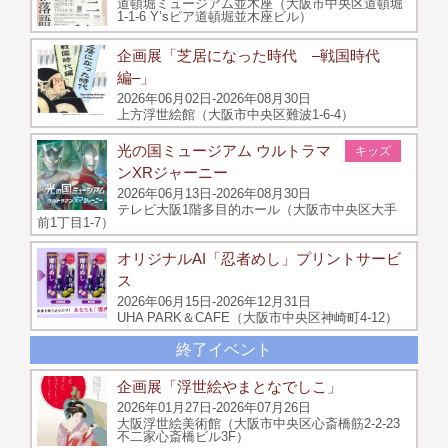
道頓堀ミュージアム並木座（大阪市中央区道頓堀
1-1-6 Y’sピア道頓堀並木座ビル）
企画展「芝居になった時代 –戦国時代
編–」
2026年06月02日-2026年08月30日
上方浮世絵館（大阪市中央区難波1-6-4）
光の国ミュージアム ウルトラマ
キッズ
ンXRジャーニー
2026年06月13日-2026年08月30日
テレビ大阪1階多目的ホール（大阪市中央区大手
前1丁目1‐7）
オリジナルAI「忍者めし」プリントサービ
ス
2026年06月15日-2026年12月31日
UHA PARK＆CAFE（大阪市中央区神崎町4-12）
終了イベント
企画展「浮世絵やまとなでしこ」
2026年01月27日-2026年07月26日
大阪浮世絵美術館（大阪市中央区心斎橋筋2-2-23
不二家心斎橋ビル3F）