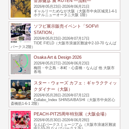
菅原健彦 展 RUTEN ―流転―
2026年05月23日-2026年06月21日
ギャルリーためなが大阪（大阪市中央区城見1-4-1
ホテルニューオータニ大阪 1階）
ソフビ展示販売イベント「SOFVI
STATION」
2026年05月23日-2026年07月17日
TIDE FIELD（大阪市浪速区難波中2-10-70 なんば
パークス2階）
Osaka Art & Design 2026
2026年05月27日-2026年06月23日
梅田・中之島・本町・心斎橋・なんば 他 大阪市
各地
スター・ウォーズ カフェ：ギャラクティッ
クダイナー（大阪）
2026年05月28日-2026年07月12日
Collabo_Index SHINSAIBASHI（大阪市中央区心
斎橋筋1-6-1 2階）
PEACH-PIT25周年特別展（大阪会場）
2026年05月30日-2026年06月28日
なんばパークスミュージアム（大阪市浪速区難波
中2-10-70 なんばパークス7F）