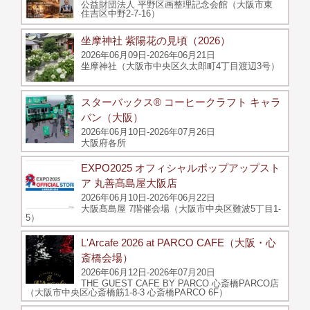
公益財団法人 平野区画整理記念会館（大阪市東
住吉区中野2-7-16）
坐摩神社 紫陽花の見頃（2026）
2026年06月09日-2026年06月21日
坐摩神社（大阪市中央区久太郎町4丁目渡辺3号）
スターバックス® コーヒークラフト キャラ
バン（大阪）
2026年06月10日-2026年07月26日
大阪府各所
EXPO2025 オフィシャルポップアップスト
ア 丸善髙島屋大阪店
2026年06月10日-2026年06月22日
大阪髙島屋 7階催会場（大阪市中央区難波5丁目1-
5）
L'Arcafe 2026 at PARCO CAFE（大阪・心
斎橋会場）
2026年06月12日-2026年07月20日
THE GUEST CAFE BY PARCO 心斎橋PARCO店
（大阪市中央区心斎橋筋1-8-3 心斎橋PARCO 6F）