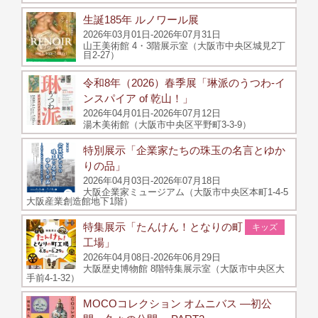
生誕185年 ルノワール展
2026年03月01日-2026年07月31日
山王美術館 4・3階展示室（大阪市中央区城見2丁
目2-27）
令和8年（2026）春季展「琳派のうつわ‐イ
ンスパイア of 乾山！」
2026年04月01日-2026年07月12日
湯木美術館（大阪市中央区平野町3-3-9）
特別展示「企業家たちの珠玉の名言とゆか
りの品」
2026年04月03日-2026年07月18日
大阪企業家ミュージアム（大阪市中央区本町1-4-5
大阪産業創造館地下1階）
特集展示「たんけん！となりの町
キッズ
工場」
2026年04月08日-2026年06月29日
大阪歴史博物館 8階特集展示室（大阪市中央区大
手前4-1-32）
MOCOコレクション オムニバス ―初公