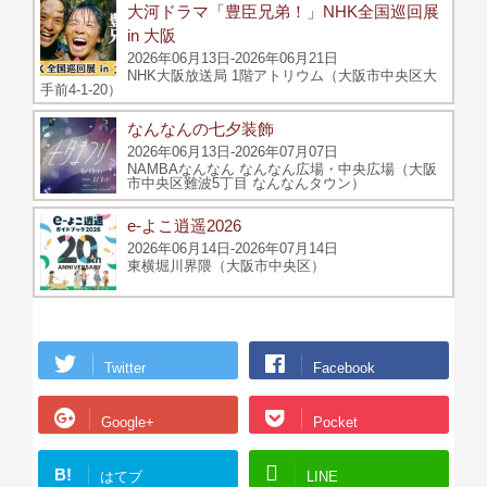
大河ドラマ「豊臣兄弟！」NHK全国巡回展
in 大阪
2026年06月13日-2026年06月21日
NHK大阪放送局 1階アトリウム（大阪市中央区大
手前4-1-20）
なんなんの七夕装飾
2026年06月13日-2026年07月07日
NAMBAなんなん なんなん広場・中央広場（大阪
市中央区難波5丁目 なんなんタウン）
e-よこ逍遥2026
2026年06月14日-2026年07月14日
東横堀川界隈（大阪市中央区）
Twitter
Facebook
Google+
Pocket
B!
はてブ
LINE