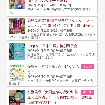
開・久々の公開― PART2
2026年04月11日-2026年08月02日
大阪市立東洋陶磁美術館（大阪市北区中之島1-1-
26）
⾼島屋創業195周年記念展「タカシマヤ ク
ロニクル 百･華･繚･乱 第Ⅱ期：華の時代」
2026年04月11日-2026年06月29日
高島屋史料館 企画展示室（大阪市浪速区日本橋3-
5-25 高島屋東別館3階）
Loop A 「日本三國」特別展示会
2026年04月24日-2026年06月30日
阪神高速ミナミ交流プラザ「Loop A」（大阪市西
区南堀江1丁目1-7）
特別展「平和学習の“いま”を知ろ
キッズ
う！」
2026年05月01日-2026年07月19日
ピースおおさか1階特別展示室（大阪市中央区大
阪城2-1）
特別展示「大同生命の源流“加島
キッズ
屋と広岡浅子”」（期間限定展示「加島屋
旧蔵“青磁大鉢”」）