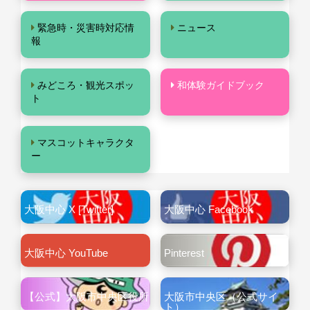
緊急時・災害時対応情
ニュース
報
みどころ・観光スポッ
和体験ガイドブック
ト
マスコットキャラクタ
ー
大阪中心 X [Twitter]
大阪中心 Facebook
大阪中心 YouTube
Pinterest
【公式】大阪市中央区役所
大阪市中央区（公式サイ
ト）