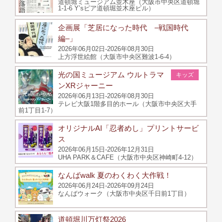
道頓堀ミュージアム並木座（大阪市中央区道頓堀
1-1-6 Y’sピア道頓堀並木座ビル）
企画展「芝居になった時代 –戦国時代
編–」
2026年06月02日-2026年08月30日
上方浮世絵館（大阪市中央区難波1-6-4）
光の国ミュージアム ウルトラマ
キッズ
ンXRジャーニー
2026年06月13日-2026年08月30日
テレビ大阪1階多目的ホール（大阪市中央区大手
前1丁目1‐7）
オリジナルAI「忍者めし」プリントサービ
ス
2026年06月15日-2026年12月31日
UHA PARK＆CAFE（大阪市中央区神崎町4-12）
なんばwalk 夏のわくわく大作戦！
2026年06月24日-2026年09月24日
なんばウォーク（大阪市中央区千日前1丁目）
道頓堀川万灯祭2026