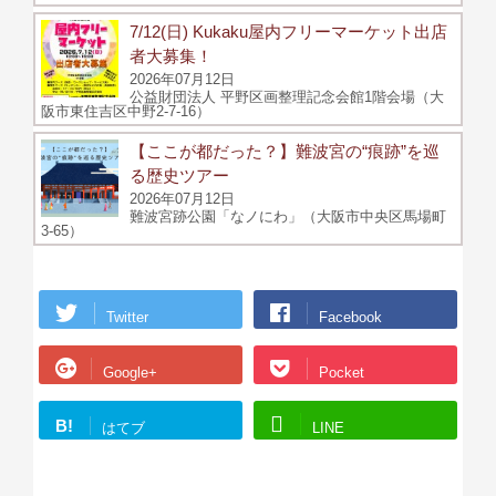
7/12(日) Kukaku屋内フリーマーケット出店
者大募集！
2026年07月12日
公益財団法人 平野区画整理記念会館1階会場（大
阪市東住吉区中野2-7-16）
【ここが都だった？】難波宮の“痕跡”を巡
る歴史ツアー
2026年07月12日
難波宮跡公園「なノにわ」（大阪市中央区馬場町
3-65）
Twitter
Facebook
Google+
Pocket
B!
はてブ
LINE