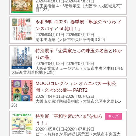
2026年03月01日-2026年07月31日
山王美術館 4・3階展示室（大阪市中央区城見2丁
目2-27）
令和8年（2026）春季展「琳派のうつわ‐イ
ンスパイア of 乾山！」
2026年04月01日-2026年07月12日
湯木美術館（大阪市中央区平野町3-3-9）
特別展示「企業家たちの珠玉の名言とゆか
りの品」
2026年04月03日-2026年07月18日
大阪企業家ミュージアム（大阪市中央区本町1-4-5
大阪産業創造館地下1階）
MOCOコレクション オムニバス ―初公
開・久々の公開― PART2
2026年04月11日-2026年08月02日
大阪市立東洋陶磁美術館（大阪市北区中之島1-1-
26）
特別展「平和学習の“いま”を知ろ
キッズ
う！」
2026年05月01日-2026年07月19日
ピースおおさか1階特別展示室（大阪市中央区大