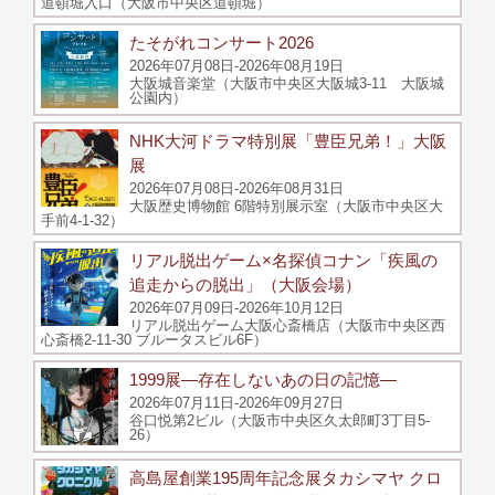
道頓堀入口（大阪市中央区道頓堀）
たそがれコンサート2026
2026年07月08日-2026年08月19日
大阪城音楽堂（大阪市中央区大阪城3-11 大阪城
公園内）
NHK大河ドラマ特別展「豊臣兄弟！」大阪
展
2026年07月08日-2026年08月31日
大阪歴史博物館 6階特別展示室（大阪市中央区大
手前4-1-32）
リアル脱出ゲーム×名探偵コナン「疾風の
追走からの脱出」（大阪会場）
2026年07月09日-2026年10月12日
リアル脱出ゲーム大阪心斎橋店（大阪市中央区西
心斎橋2-11-30 ブルータスビル6F）
1999展―存在しないあの日の記憶―
2026年07月11日-2026年09月27日
谷口悦第2ビル（大阪市中央区久太郎町3丁目5-
26）
⾼島屋創業195周年記念展タカシマヤ クロ