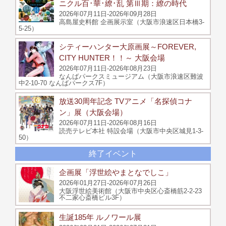
ニクル百･華･繚･乱 第Ⅲ期：繚の時代
2026年07月11日-2026年09月28日
高島屋史料館 企画展示室（大阪市浪速区日本橋3-
5-25）
シティーハンター大原画展～FOREVER,
CITY HUNTER！！～ 大阪会場
2026年07月11日-2026年08月23日
なんばパークスミュージアム（大阪市浪速区難波
中2-10-70 なんばパークス7F）
放送30周年記念 TVアニメ「名探偵コナ
ン」展（大阪会場）
2026年07月11日-2026年08月16日
読売テレビ本社 特設会場（大阪市中央区城見1-3-
50）
終了イベント
企画展「浮世絵やまとなでしこ」
2026年01月27日-2026年07月26日
大阪浮世絵美術館（大阪市中央区心斎橋筋2-2-23
不二家心斎橋ビル3F）
生誕185年 ルノワール展