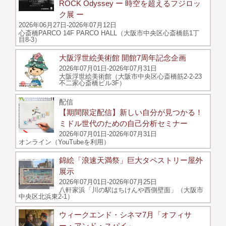
ROCK Odyssey ー 時空を超えるフジロッ
ク展 ー
2026年06月27日-2026年07月12日
心斎橋PARCO 14F PARCO HALL（大阪市中央区心斎橋筋1丁
目8-3）
大阪浮世絵美術館 開館7周年記念企画
2026年07月01日-2026年07月31日
大阪浮世絵美術館（大阪市中央区心斎橋筋2-2-23
不二家心斎橋ビル3F）
配信
【期間限定配信】新しい自分が見つかる！
ミドル世代のための自己分析セミナー
2026年07月01日-2026年07月31日
オンライン（YouTubeを利用）
錦絵「浪速天満祭」巨大タペストリー屋外
展示
2026年07月01日-2026年07月25日
八軒家浜「川の駅はちけんや西側壁面」（大阪市
中央区北浜東2-1）
ウィークエンド・シネマ7月「オフィサ
ー・アンド・スパイ」