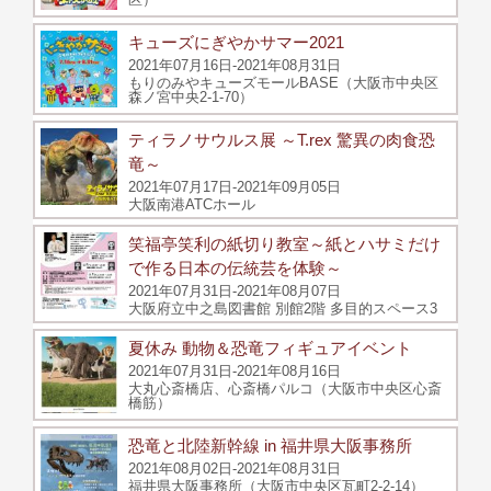
キューズにぎやかサマー2021
2021年07月16日-2021年08月31日
もりのみやキューズモールBASE（大阪市中央区
森ノ宮中央2-1-70）
ティラノサウルス展 ～T.rex 驚異の肉食恐
竜～
2021年07月17日-2021年09月05日
大阪南港ATCホール
笑福亭笑利の紙切り教室～紙とハサミだけ
で作る日本の伝統芸を体験～
2021年07月31日-2021年08月07日
大阪府立中之島図書館 別館2階 多目的スペース3
夏休み 動物＆恐竜フィギュアイベント
2021年07月31日-2021年08月16日
大丸心斎橋店、心斎橋パルコ（大阪市中央区心斎
橋筋）
恐竜と北陸新幹線 in 福井県大阪事務所
2021年08月02日-2021年08月31日
福井県大阪事務所（大阪市中央区瓦町2-2-14）