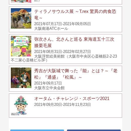
ティラノサウルス展 ～T.rex 驚異の肉食恐
竜～
2021年07月17日-2021年09月05日
大阪南港ATCホール
弥次さん、北さんと巡る 東海道五十三次
膝栗毛展
2021年08月31日-2022年02月27日
大阪浮世絵美術館（大阪市中央区心斎橋筋2-2-23
不二家心斎橋ビル3F）
秀吉が大阪城で舞った『能』とは？～『老
松』『通盛』『松風』～
2021年09月17日
大阪市立中央会館
オータム・チャレンジ・スポーツ2021
2021年09月20日-2021年11月23日