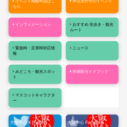
イベント掲載申請はこ
申込受付中のイベント
ちら
インフォメーション
おすすめ 街歩き・観光
ルート
緊急時・災害時対応情
ニュース
報
みどころ・観光スポッ
和体験ガイドブック
ト
マスコットキャラクタ
ー
大阪中心 X [Twitter]
大阪中心 Facebook