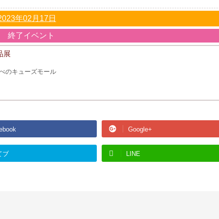
2023年02月17日
終了イベント
品展
べのキューズモール
ebook
Google+
てブ
LINE