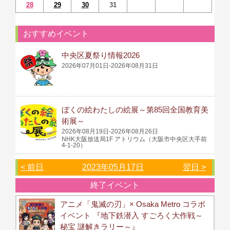
28
29
30
31
おすすめイベント
中央区夏祭り情報2026
2026年07月01日-2026年08月31日
ぼくの絵わたしの絵展～第85回全国教育美
術展～
2026年08月19日-2026年08月26日
NHK大阪放送局1F アトリウム（大阪市中央区大手前
4-1-20）
< 前日
2023年05月17日
翌日 >
終了イベント
アニメ「鬼滅の刃」× Osaka Metro コラボ
イベント 『地下鉄潜入 すごろく大作戦～
秘宝 謎解きラリー～』