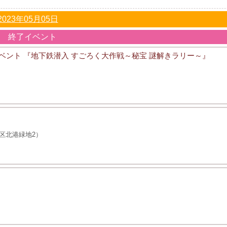
2023年05月05日
終了イベント
コラボイベント 『地下鉄潜入 すごろく大作戦～秘宝 謎解きラリー～』
区北港緑地2）