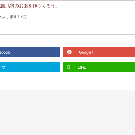
戦国武将のお面を作つくろう」
手前4-1-32）
ebook
Google+
てブ
LINE