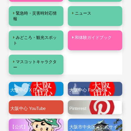
緊急時・災害時対応情
ニュース
報
みどころ・観光スポッ
和体験ガイドブック
ト
マスコットキャラクタ
ー
大阪中心 X [Twitter]
大阪中心 Facebook
大阪中心 YouTube
Pinterest
【公式】大阪市中央区役所
大阪市中央区（公式サイ