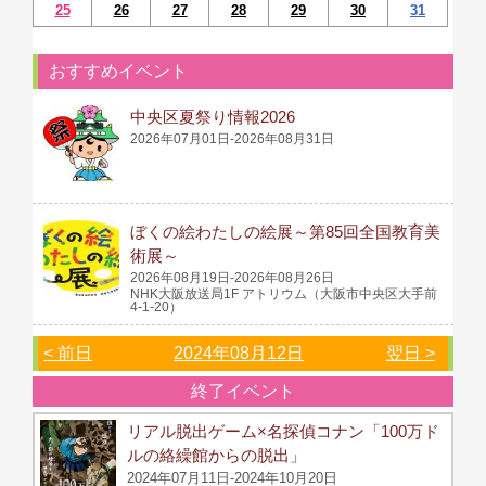
25
26
27
28
29
30
31
おすすめイベント
中央区夏祭り情報2026
2026年07月01日-2026年08月31日
ぼくの絵わたしの絵展～第85回全国教育美
術展～
2026年08月19日-2026年08月26日
NHK大阪放送局1F アトリウム（大阪市中央区大手前
4-1-20）
< 前日
2024年08月12日
翌日 >
終了イベント
リアル脱出ゲーム×名探偵コナン「100万ド
ルの絡繰館からの脱出」
2024年07月11日-2024年10月20日