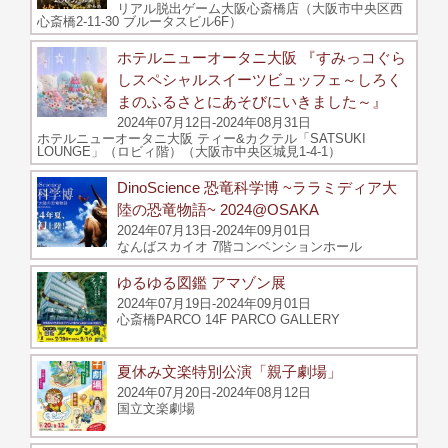
リアル脱出ゲーム大阪心斎橋店（大阪市中央区西
心斎橋2-11-30 ブルータスビル6F）
ホテルニューオータニ大阪 『すみっコぐら
しスペシャルスイーツビュッフェ～しろく
まのふるさとにあそびにいきました～』
2024年07月12日-2024年08月31日
ホテルニューオータニ大阪 ティー&カクテル「SATSUKI
LOUNGE」（ロビィ階）（大阪市中央区城見1-4-1）
DinoScience 恐竜科学博 ~ララミディア大
陸の恐竜物語~ 2024@OSAKA
2024年07月13日-2024年09月01日
なんばスカイオ 7階コンベンションホール
ゆるゆる図鑑 アマゾン展
2024年07月19日-2024年09月01日
心斎橋PARCO 14F PARCO GALLERY
夏休み文楽特別公演「親子劇場」
2024年07月20日-2024年08月12日
国立文楽劇場