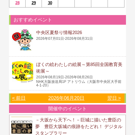
28
29
30
おすすめイベント
中央区夏祭り情報2026
2026年07月01日-2026年08月31日
ぼくの絵わたしの絵展～第85回全国教育美
術展～
2026年08月19日-2026年08月26日
NHK大阪放送局1F アトリウム（大阪市中央区大手前
4-1-20）
< 前日
2026年06月20日
翌日 >
開催中のイベント
－大坂から天下へ！－巨城に描いた豊臣の
夢 豊臣大坂城の痕跡をたどれ！ デジタル
スタンプラリー