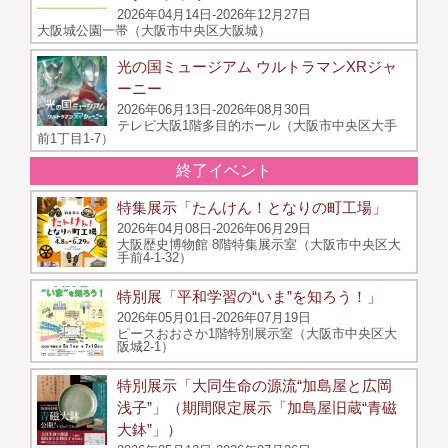
2026年04月14日-2026年12月27日
大阪城公園一帯（大阪市中央区大阪城）
光の国ミュージアム ウルトラマンXRジャ
ーニー
2026年06月13日-2026年08月30日
テレビ大阪1階多目的ホール（大阪市中央区大手
前1丁目1‐7）
終了イベント
特集展示「たんけん！となりの町工場」
2026年04月08日-2026年06月29日
大阪歴史博物館 8階特集展示室（大阪市中央区大
手前4-1-32）
特別展「平和学習の“いま”を知ろう！」
2026年05月01日-2026年07月19日
ピースおおさか1階特別展示室（大阪市中央区大
阪城2-1）
特別展示「大同生命の源流“加島屋と広岡
浅子”」（期間限定展示「加島屋旧蔵“青磁
大鉢”」）