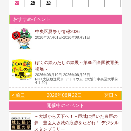
28
29
30
おすすめイベント
中央区夏祭り情報2026
2026年07月01日-2026年08月31日
ぼくの絵わたしの絵展～第85回全国教育美
術展～
2026年08月19日-2026年08月26日
NHK大阪放送局1F アトリウム（大阪市中央区大手前
4-1-20）
< 前日
2026年06月22日
翌日 >
開催中のイベント
－大坂から天下へ！－巨城に描いた豊臣の
夢 豊臣大坂城の痕跡をたどれ！ デジタル
スタンプラリー