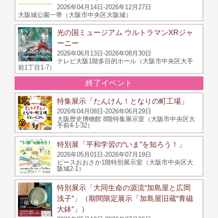
2026年04月14日-2026年12月27日
大阪城公園一帯（大阪市中央区大阪城）
光の国ミュージアム ウルトラマンXRジャ
ーニー
2026年06月13日-2026年08月30日
テレビ大阪1階多目的ホール（大阪市中央区大手
前1丁目1‐7）
終了イベント
特集展示「たんけん！となりの町工場」
2026年04月08日-2026年06月29日
大阪歴史博物館 8階特集展示室（大阪市中央区大
手前4-1-32）
特別展「平和学習の“いま”を知ろう！」
2026年05月01日-2026年07月19日
ピースおおさか1階特別展示室（大阪市中央区大
阪城2-1）
特別展示「大同生命の源流“加島屋と広岡
浅子”」（期間限定展示「加島屋旧蔵“青磁
大鉢”」）