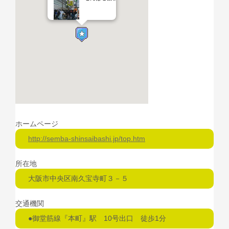
ホームページ
http://semba-shinsaibashi.jp/top.htm
所在地
大阪市中央区南久宝寺町３－５
交通機関
●御堂筋線『本町』駅 10号出口 徒歩1分