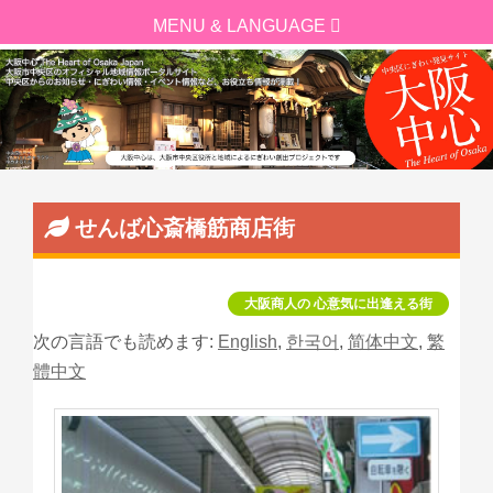
せんば心斎橋筋商店街
大阪商人の 心意気に出逢える街
次の言語でも読めます:
English
,
한국어
,
简体中文
,
繁
體中文