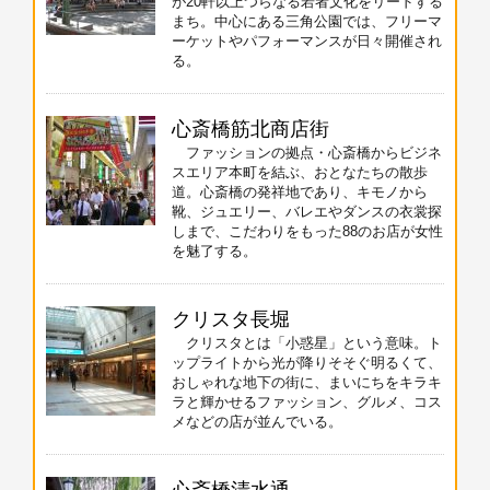
が20軒以上つらなる若者文化をリードする
まち。中心にある三角公園では、フリーマ
ーケットやパフォーマンスが日々開催され
る。
心斎橋筋北商店街
ファッションの拠点・心斎橋からビジネ
スエリア本町を結ぶ、おとなたちの散歩
道。心斎橋の発祥地であり、キモノから
靴、ジュエリー、バレエやダンスの衣裳探
しまで、こだわりをもった88のお店が女性
を魅了する。
クリスタ長堀
クリスタとは「小惑星」という意味。ト
ップライトから光が降りそそぐ明るくて、
おしゃれな地下の街に、まいにちをキラキ
ラと輝かせるファッション、グルメ、コス
メなどの店が並んでいる。
心斎橋清水通