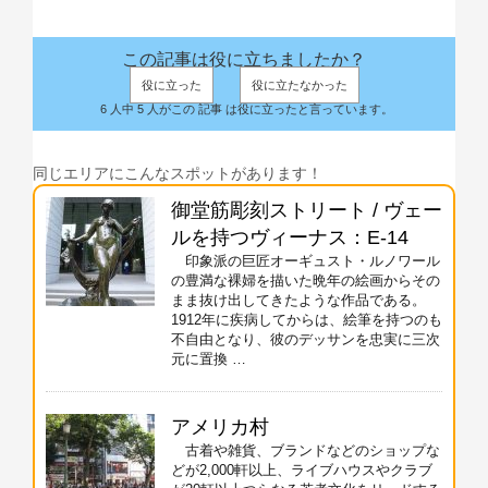
この記事は役に立ちましたか？
役に立った
役に立たなかった
6 人中 5 人がこの 記事 は役に立ったと言っています。
同じエリアにこんなスポットがあります！
御堂筋彫刻ストリート / ヴェー
ルを持つヴィーナス：E-14
印象派の巨匠オーギュスト・ルノワール
の豊満な裸婦を描いた晩年の絵画からその
まま抜け出してきたような作品である。
1912年に疾病してからは、絵筆を持つのも
不自由となり、彼のデッサンを忠実に三次
元に置換 …
アメリカ村
古着や雑貨、ブランドなどのショップな
どが2,000軒以上、ライブハウスやクラブ