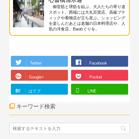
御堂筋と堺筋を結ぶ、大人たちの寄り道
スポット。西端には大丸百貨店、高級ブテ
ィックや着物店が立ち並ぶ。ショッピング
を楽しんだあとは老舗の日本料理店や、人
気の洋食店、Barめぐりを。
Twitter
Facebook
Google+
Pocket
B!
はてブ
LINE
キーワード検索