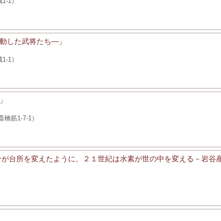
1-1）
動した武将たち―」
1-1）
と」
筋1-7-1）
ンが台所を変えたように、２１世紀は水素が世の中を変える－岩谷