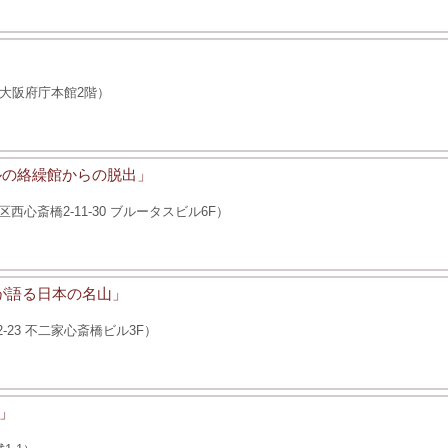
 大阪府庁本館2階）
ルの絡繰館からの脱出」
心斎橋2-11-30 ブルータスビル6F）
が語る日本の名山」
23 不二家心斎橋ビル3F）
」