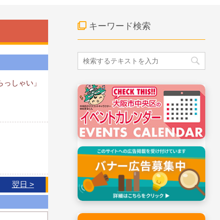
キーワード検索
らっしゃい」
翌日 >