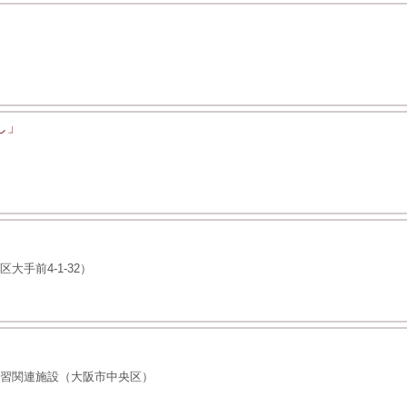
し」
大手前4-1-32）
学習関連施設（大阪市中央区）