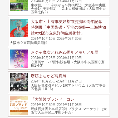
2024年10月19日-2024年11月17日
東横堀川：1.今橋から平野橋周辺（大阪市中央区
今橋1～平野町1）、2.上大和橋周辺（大阪市中央
区島之内2）
大阪市・上海市友好都市提携50周年記念
特別展「中国陶磁・至宝の競艶―上海博物
館×大阪市立東洋陶磁美術館」
2024年10月19日-2025年03月30日
大阪市立東洋陶磁美術館
おジャ魔女どれみ25周年メモリアル展
2024年10月26日-2024年11月10日
心斎橋オーパ7階特設会場（大阪市中央区西心斎
橋1-4-3）
堺筋まちかど写真展
2024年10月26日-2024年11月24日
大阪証券取引所ビル 1階アトリウム（大阪市中央
区北浜 1-8-16）
「大阪製ブランド」コレ
2024年10月30日-2024年11月05日
近鉄百貨店上本町店2階 プラグス マーケット（大
阪市天王寺区上本町6-1-55）