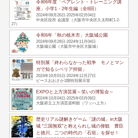
令和6年度「ペアレント・トレーニング講
座」小学1・2年生編（全8回）
2024年09月26日-2025年02月04日
中央区役所 会議室（大阪市中央区久太郎町1-2-
27）
令和6年「秋の植木市」大阪城公園
2024年09月28日-2024年11月04日
大阪城公園（大阪市中央区大阪城）
特別展「終わらなかった戦争 モノとマン
ガで知るシベリア抑留」
2024年10月01日-2024年12月27日
ピースおおさか1階特別展示室
EXPOと上方演芸展～笑いの博覧会～
2024年10月04日-2025年03月09日
大阪府立上方演芸資料館（ワッハ上方）
歴史リアル謎解きゲーム「謎の城」in大阪
城 “三国無双”と称えられし城の偉観 豊臣
と徳川、二つの時代の「石垣」を探せ！