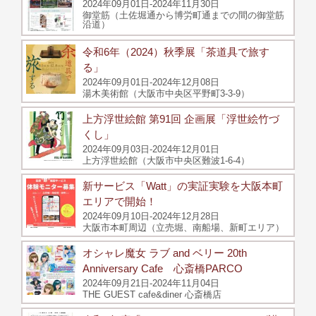
2024年09月01日-2024年11月30日
御堂筋（土佐堀通から博労町通までの間の御堂筋
沿道）
令和6年（2024）秋季展「茶道具で旅す
る」
2024年09月01日-2024年12月08日
湯木美術館（大阪市中央区平野町3-3-9）
上方浮世絵館 第91回 企画展「浮世絵竹づ
くし」
2024年09月03日-2024年12月01日
上方浮世絵館（大阪市中央区難波1-6-4）
新サービス「Watt」の実証実験を大阪本町
エリアで開始！
2024年09月10日-2024年12月28日
大阪市本町周辺（立売堀、南船場、新町エリア）
オシャレ魔女 ラブ and ベリー 20th
Anniversary Cafe 心斎橋PARCO
2024年09月21日-2024年11月04日
THE GUEST cafe&diner 心斎橋店