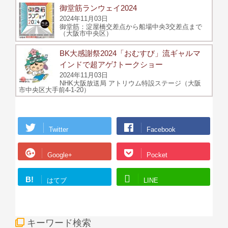
御堂筋ランウェイ2024
2024年11月03日
御堂筋：淀屋橋交差点から船場中央3交差点まで
（大阪市中央区）
BK大感謝祭2024「おむすび」流ギャルマ
インドで超アゲ⤴トークショー
2024年11月03日
NHK大阪放送局 アトリウム特設ステージ（大阪
市中央区大手前4-1-20）
Twitter
Facebook
Google+
Pocket
B!
はてブ
LINE
キーワード検索