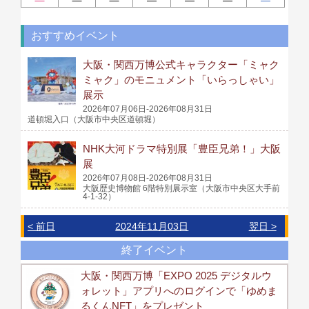
おすすめイベント
大阪・関西万博公式キャラクター「ミャク
ミャク」のモニュメント「いらっしゃい」
展示
2026年07月06日-2026年08月31日
道頓堀入口（大阪市中央区道頓堀）
NHK大河ドラマ特別展「豊臣兄弟！」大阪
展
2026年07月08日-2026年08月31日
大阪歴史博物館 6階特別展示室（大阪市中央区大手前
4-1-32）
< 前日
2024年11月03日
翌日 >
終了イベント
大阪・関西万博「EXPO 2025 デジタルウ
ォレット」アプリへのログインで「ゆめま
るくんNFT」をプレゼント