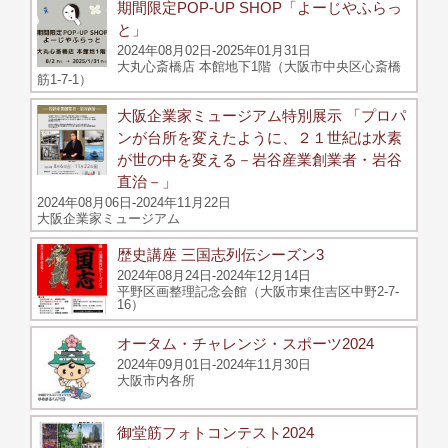
期間限定POP-UP SHOP「よーじやふらっ
と」
2024年08月02日-2025年01月31日
大丸心斎橋店 本館地下1階（大阪市中央区心斎橋
筋1-7-1）
大阪企業家ミュージアム特別展示 「プロパ
ンが台所を変えたように、２１世紀は水素
が世の中を変える－岩谷産業創業者・岩谷
直治－」
2024年08月06日-2024年11月22日
大阪企業家ミュージアム
歴史講座 三国志列伝シーズン3
2024年08月24日-2024年12月14日
平野区画整理記念会館（大阪市東住吉区中野2-7-
16）
オータム・チャレンジ・スポーツ2024
2024年09月01日-2024年11月30日
大阪市内各所
御堂筋フォトコンテスト2024