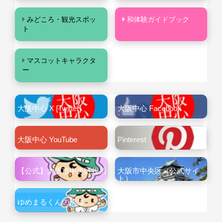
みどころ・観光スポッ
和体験ガイドブック
ト
マスコットキャラクタ
ー
大阪中心 X [Twitter]
大阪中心 Facebook
大阪中心 YouTube
Pinterest
【公式】大阪市中央区役所
大阪市中央区（公式サイ
ト）
ゆめまるくんの部屋