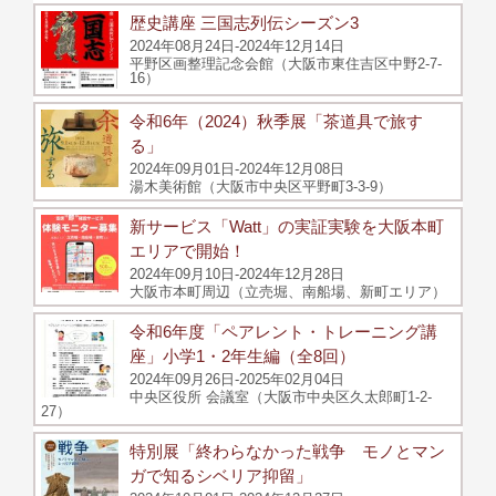
歴史講座 三国志列伝シーズン3
2024年08月24日-2024年12月14日
平野区画整理記念会館（大阪市東住吉区中野2-7-
16）
令和6年（2024）秋季展「茶道具で旅す
る」
2024年09月01日-2024年12月08日
湯木美術館（大阪市中央区平野町3-3-9）
新サービス「Watt」の実証実験を大阪本町
エリアで開始！
2024年09月10日-2024年12月28日
大阪市本町周辺（立売堀、南船場、新町エリア）
令和6年度「ペアレント・トレーニング講
座」小学1・2年生編（全8回）
2024年09月26日-2025年02月04日
中央区役所 会議室（大阪市中央区久太郎町1-2-
27）
特別展「終わらなかった戦争 モノとマン
ガで知るシベリア抑留」