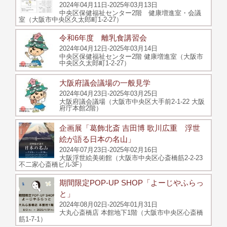
2024年04月11日-2025年03月13日
中央区保健福祉センター2階 健康増進室・会議
室（大阪市中央区久太郎町1-2-27）
令和6年度 離乳食講習会
2024年04月12日-2025年03月14日
中央区保健福祉センター2階 健康増進室（大阪市
中央区久太郎町1-2-27）
大阪府議会議場の一般見学
2024年04月23日-2025年03月25日
大阪府議会議場（大阪市中央区大手前2-1-22 大阪
府庁本館2階）
企画展「葛飾北斎 吉田博 歌川広重 浮世
絵が語る日本の名山」
2024年07月23日-2025年02月16日
大阪浮世絵美術館（大阪市中央区心斎橋筋2-2-23
不二家心斎橋ビル3F）
期間限定POP-UP SHOP「よーじやふらっ
と」
2024年08月02日-2025年01月31日
大丸心斎橋店 本館地下1階（大阪市中央区心斎橋
筋1-7-1）