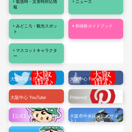
緊急時・災害時対応情
ニュース
報
みどころ・観光スポッ
和体験ガイドブック
ト
マスコットキャラクタ
ー
大阪中心 X [Twitter]
大阪中心 Facebook
大阪中心 YouTube
Pinterest
【公式】大阪市中央区役所
大阪市中央区（公式サイ
ト）