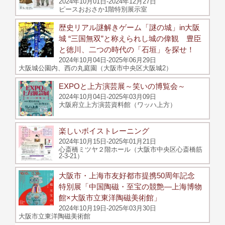
2024年10月01日-2024年12月27日
ピースおおさか1階特別展示室
歴史リアル謎解きゲーム「謎の城」in大阪
城 “三国無双”と称えられし城の偉観 豊臣
と徳川、二つの時代の「石垣」を探せ！
2024年10月04日-2025年06月29日
大阪城公園内、西の丸庭園（大阪市中央区大阪城2）
EXPOと上方演芸展～笑いの博覧会～
2024年10月04日-2025年03月09日
大阪府立上方演芸資料館（ワッハ上方）
楽しいボイストレーニング
2024年10月15日-2025年01月21日
心斎橋ミツヤ２階ホール（大阪市中央区心斎橋筋
2-3-21）
大阪市・上海市友好都市提携50周年記念
特別展「中国陶磁・至宝の競艶―上海博物
館×大阪市立東洋陶磁美術館」
2024年10月19日-2025年03月30日
大阪市立東洋陶磁美術館