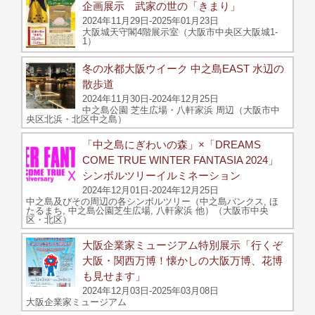
企画展示 武家の世の「きまり」
2024年11月29日-2025年01月23日
大阪城天守閣4階展示室（大阪市中央区大阪城1-
1）
冬の水都大阪ウイーク 中之島EAST 水辺の
散歩道
2024年11月30日-2024年12月25日
中之島公園 芝生広場・八軒家浜 周辺（大阪市中
央区北浜・北区中之島）
「中之島にぎわいの森」×「DREAMS
COME TRUE WINTER FANTASIA 2024」
シンボルツリーイルミネーション
2024年12月01日-2024年12月25日
中之島及びその周辺の各シンボルツリー（中之島バンクス, ほ
たるまち, 中之島公園芝生広場, 八軒家浜 他）（大阪市中央
区・北区）
大阪企業家ミュージアム特別展示「行くぞ
大阪・関西万博！懐かしの大阪万博、花博
も見せます」
2024年12月03日-2025年03月08日
大阪企業家ミュージアム