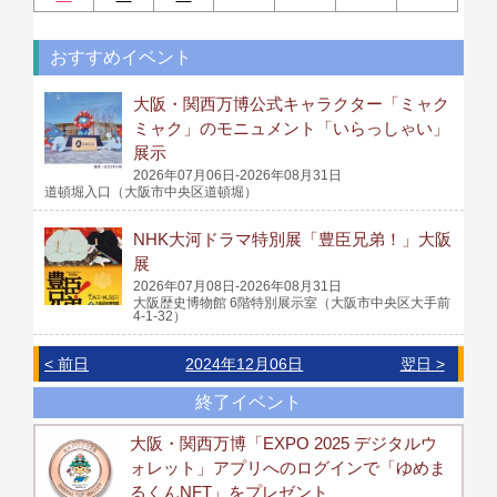
おすすめイベント
大阪・関西万博公式キャラクター「ミャク
ミャク」のモニュメント「いらっしゃい」
展示
2026年07月06日-2026年08月31日
道頓堀入口（大阪市中央区道頓堀）
NHK大河ドラマ特別展「豊臣兄弟！」大阪
展
2026年07月08日-2026年08月31日
大阪歴史博物館 6階特別展示室（大阪市中央区大手前
4-1-32）
< 前日
2024年12月06日
翌日 >
終了イベント
大阪・関西万博「EXPO 2025 デジタルウ
ォレット」アプリへのログインで「ゆめま
るくんNFT」をプレゼント