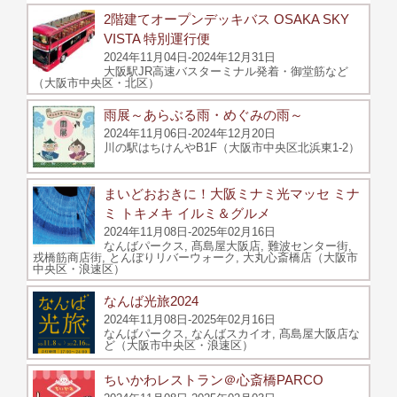
2階建てオープンデッキバス OSAKA SKY
VISTA 特別運行便
2024年11月04日-2024年12月31日
大阪駅JR高速バスターミナル発着・御堂筋など
（大阪市中央区・北区）
雨展～あらぶる雨・めぐみの雨～
2024年11月06日-2024年12月20日
川の駅はちけんやB1F（大阪市中央区北浜東1-2）
まいどおおきに！大阪ミナミ光マッセ ミナ
ミ トキメキ イルミ＆グルメ
2024年11月08日-2025年02月16日
なんばパークス, 髙島屋大阪店, 難波センター街,
戎橋筋商店街, とんぼりリバーウォーク, 大丸心斎橋店（大阪市
中央区・浪速区）
なんば光旅2024
2024年11月08日-2025年02月16日
なんばパークス, なんばスカイオ, 髙島屋大阪店な
ど（大阪市中央区・浪速区）
ちいかわレストラン＠心斎橋PARCO