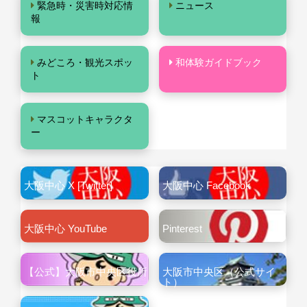
緊急時・災害時対応情
ニュース
報
みどころ・観光スポッ
和体験ガイドブック
ト
マスコットキャラクタ
ー
大阪中心 X [Twitter]
大阪中心 Facebook
大阪中心 YouTube
Pinterest
【公式】大阪市中央区役所
大阪市中央区（公式サイ
ト）