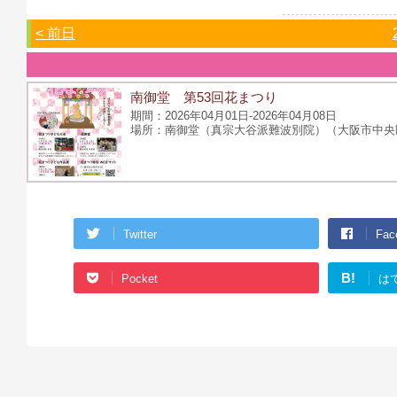
< 前日
南御堂 第53回花まつり
2026年04月01日-2026年04月08日
南御堂（真宗大谷派難波別院）（大阪市中央区
Twitter
Fac
B!
Pocket
は