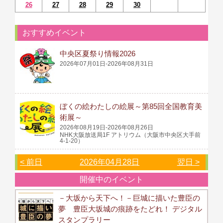
26
27
28
29
30
おすすめイベント
中央区夏祭り情報2026
2026年07月01日-2026年08月31日
ぼくの絵わたしの絵展～第85回全国教育美
術展～
2026年08月19日-2026年08月26日
NHK大阪放送局1F アトリウム（大阪市中央区大手前
4-1-20）
< 前日
2026年04月28日
翌日 >
開催中のイベント
－大坂から天下へ！－巨城に描いた豊臣の
夢 豊臣大坂城の痕跡をたどれ！ デジタル
スタンプラリー