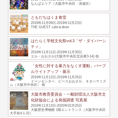
なんばエリア（大阪市中央区・浪速区）
ともだちはくま食堂
2019年11月09日-2019年12月23日
THE GUEST cafe＆diner
はたらく学校文化祭vol.3「ザ・ダイバーシ
ティ」
2019年11月11日-2019年11月30日
エル・おおさか(大阪市中央区北浜東3-14) 他
「女性に対する暴力をなくす運動」パープ
ルライトアップ・展示
2019年11月12日-2019年11月25日
ドーンセンター、ピースおおさか、キタハマミズ
ム（大阪市中央区） 他
大阪市教育委員会・一般財団法人大阪市文
化財協会による発掘調査 写真展
2019年11月13日-2020年02月25日
大阪歴史博物館 1階エントランス（大阪市中央区
大手前4-1-32）