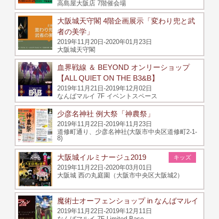
高島屋大阪店 7階催会場
大阪城天守閣 4階企画展示「変わり兜と武
者の美学」
2019年11月20日-2020年01月23日
大阪城天守閣
血界戦線 ＆ BEYOND オンリーショップ
【ALL QUIET ON THE B3&B】
2019年11月21日-2019年12月02日
なんばマルイ 7F イベントスペース
少彦名神社 例大祭「神農祭」
2019年11月22日-2019年11月23日
道修町通り、少彦名神社(大阪市中央区道修町2-1-
8)
大阪城イルミナージュ2019
キッズ
2019年11月22日-2020年03月01日
大阪城 西の丸庭園（大阪市中央区大阪城2）
魔術士オーフェンショップ in なんばマルイ
2019年11月22日-2019年12月11日
なんばマルイ 7F Limited Base