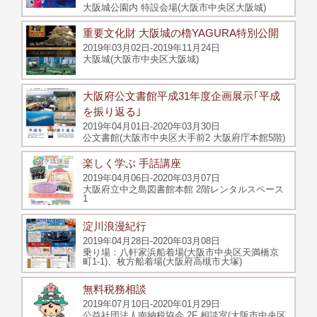
大阪城公園内 特設会場(大阪市中央区大阪城)
重要文化財 大阪城の櫓YAGURA特別公開
2019年03月02日-2019年11月24日
大阪城(大阪市中央区大阪城)
大阪府公文書館平成31年度企画展示｢平成
を振り返る｣
2019年04月01日-2020年03月30日
公文書館(大阪市中央区大手前2 大阪府庁本館5階)
楽しく学ぶ 手話講座
2019年04月06日-2020年03月07日
大阪府立中之島図書館本館 2階レンタルスペース
1
淀川浪漫紀行
2019年04月28日-2020年03月08日
乗り場：八軒家浜船着場(大阪市中央区天満橋京
町1-1)、枚方船着場(大阪府高槻市大塚)
無料税務相談
2019年07月10日-2020年01月29日
公益社団法人南納税協会 2F 相談室(大阪市中央区