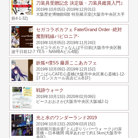
刀装具受贈記念 決定版・刀装具鑑賞入門｣
2019年10月05日-2019年12月01日
大阪歴史博物館6階 特別展示室(大阪市中央区大手
前4-1-32)
セガコラボカフェ Fate/Grand Order -絶対
魔獣戦線バビロニア-
2019年10月05日-2019年11月24日
セガコラボカフェなんば千日前(大阪市中央区難
波千日前12-7 YES・NAMBAビル4階)
妖狐×僕SS 藤原ここあカフェ
2019年10月09日-2019年12月15日
アニぱらCAFE心斎橋(大阪市中央区東心斎橋1-12-
17 ロンスカール高吉ビルB1F)
戦跡ウォーク
2019年10月13日-2020年02月09日
ピースおおさか(大阪市中央区大阪城2-1)
光と水のワンダーランド2019
2019年10月13日-2020年03月15日
道頓堀川遊歩道｢とんぼりリバーウォ ーク｣の深
里橋～日本橋間 両岸あわせて約1.5km(大阪市中
央区)