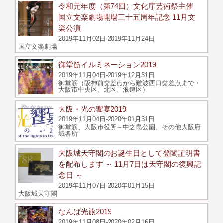
令和元年度（第74回）文化庁芸術祭主催
国立文楽劇場開場三十五周年記念 11月文
楽公演
2019年11月02日-2019年11月24日
国立文楽劇場
御堂筋イルミネーション2019
2019年11月04日-2019年12月31日
御堂筋（阪神前交差点から難波西口交差点まで・
大阪市中央区、北区、浪速区）
大阪・光の饗宴2019
2019年11月04日-2020年01月31日
御堂筋、大阪市役所～中之島公園、その他大阪府
域各所
大阪城天守閣のお誕生日として登閣証明書
を配布します ～ 11月7日は天守閣の復興記
念日 ～
2019年11月07日-2020年01月15日
大阪城天守閣
なんば光旅2019
2019年11月08日-2020年02月16日