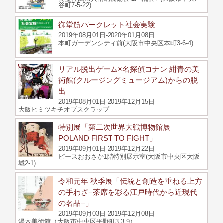
谷町7-5-22)
御堂筋パークレット社会実験
2019年08月01日-2020年01月08日
本町ガーデンシティ前(大阪市中央区本町3-6-4)
リアル脱出ゲーム×名探偵コナン 紺青の美
術館(クルージングミュージアム)からの脱
出
2019年08月01日-2019年12月15日
大阪ヒミツキチオブスクラップ
特別展「第二次世界大戦博物館展
POLAND FIRST TO FIGHT」
2019年09月01日-2019年12月22日
ピースおおさか1階特別展示室(大阪市中央区大阪
城2-1)
令和元年 秋季展「伝統と創造を重ねる上方
の手わざ−茶席を彩る江戸時代から近現代
の名品−」
2019年09月03日-2019年12月08日
湯木美術館（大阪市中央区平野町3-3-9）