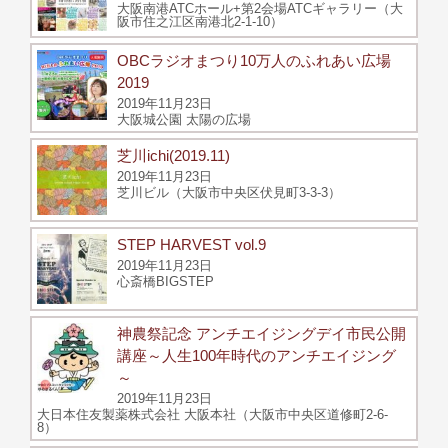
大阪南港ATCホール+第2会場ATCギャラリー（大
阪市住之江区南港北2-1-10）
OBCラジオまつり10万人のふれあい広場
2019
2019年11月23日
大阪城公園 太陽の広場
芝川ichi(2019.11)
2019年11月23日
芝川ビル（大阪市中央区伏見町3-3-3）
STEP HARVEST vol.9
2019年11月23日
心斎橋BIGSTEP
神農祭記念 アンチエイジングデイ市民公開
講座～人生100年時代のアンチエイジング
～
2019年11月23日
大日本住友製薬株式会社 大阪本社（大阪市中央区道修町2-6-
8）