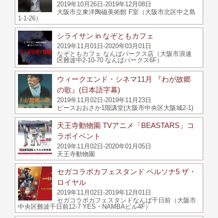
2019年10月26日-2019年12月08日
大阪市立東洋陶磁美術館 F室（大阪市北区中之島
1-1-26）
シライサン in なぞともカフェ
2019年11月01日-2020年03月01日
なぞともカフェ なんばパークス店（大阪市浪速
区難波中2-10-70 なんばパークス6F）
ウィークエンド・シネマ11月 『わが故郷
の歌』(日本語字幕)
2019年11月02日-2019年11月23日
ピースおおさか1階講堂(大阪市中央区大阪城2-1)
天王寺動物園 TVアニメ「BEASTARS」コ
ラボイベント
2019年11月02日-2020年01月05日
天王寺動物園
セガコラボカフェスタンド ペルソナ5 ザ・
ロイヤル
2019年11月02日-2019年12月01日
セガコラボカフェスタンドなんば千日前（大阪市
中央区難波千日前12-7 YES・NAMBAビル4F）