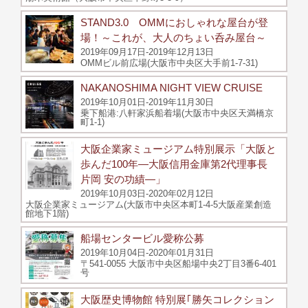
STAND3.0 OMMにおしゃれな屋台が登
場！～これが、大人のちょい呑み屋台～
2019年09月17日-2019年12月13日
OMMビル前広場(大阪市中央区大手前1-7-31)
NAKANOSHIMA NIGHT VIEW CRUISE
2019年10月01日-2019年11月30日
乗下船港:八軒家浜船着場(大阪市中央区天満橋京
町1-1)
大阪企業家ミュージアム特別展示「大阪と
歩んだ100年―大阪信用金庫第2代理事長
片岡 安の功績―」
2019年10月03日-2020年02月12日
大阪企業家ミュージアム(大阪市中央区本町1-4-5大阪産業創造
館地下1階)
船場センタービル愛称公募
2019年10月04日-2020年01月31日
〒541-0055 大阪市中央区船場中央2丁目3番6-401
号
大阪歴史博物館 特別展｢勝矢コレクション