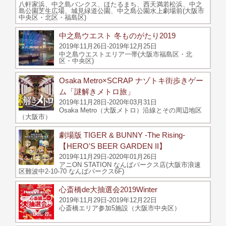
八軒家浜、中之島バンクス、ほたるまち、西天満若松浜、中之
島公園芝生広場、城見緑道公園、中之島公園水上劇場前(大阪市
中央区・北区・福島区)
中之島ウエスト 冬ものがたり2019
2019年11月26日-2019年12月25日
中之島ウエストエリア一帯(大阪市福島区・北
区・中央区)
Osaka Metro×SCRAP ナゾトキ街歩きゲー
ム「謎解きメトロ旅」
2019年11月28日-2020年03月31日
Osaka Metro（大阪メトロ）沿線とその周辺地区
（大阪市）
劇場版 TIGER & BUNNY -The Rising-
【HERO'S BEER GARDEN II】
2019年11月29日-2020年01月26日
アニON STATION なんばパークス店(大阪市浪速
区難波中2-10-70 なんばパークス6F)
心斎橋de大抽選会2019Winter
2019年11月29日-2019年12月22日
心斎橋エリア参加5施設（大阪市中央区）