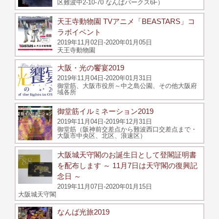
区難波中2-10-70 なんばパークス6F）
天王寺動物園 TVアニメ「BEASTARS」コ
ラボイベント
2019年11月02日-2020年01月05日
天王寺動物園
大阪・光の饗宴2019
2019年11月04日-2020年01月31日
御堂筋、大阪市役所～中之島公園、その他大阪府
域各所
御堂筋イルミネーション2019
2019年11月04日-2019年12月31日
御堂筋（阪神前交差点から難波西口交差点まで・
大阪市中央区、北区、浪速区）
大阪城天守閣のお誕生日として登閣証明書
を配布します ～ 11月7日は天守閣の復興記
念日 ～
2019年11月07日-2020年01月15日
大阪城天守閣
なんば光旅2019