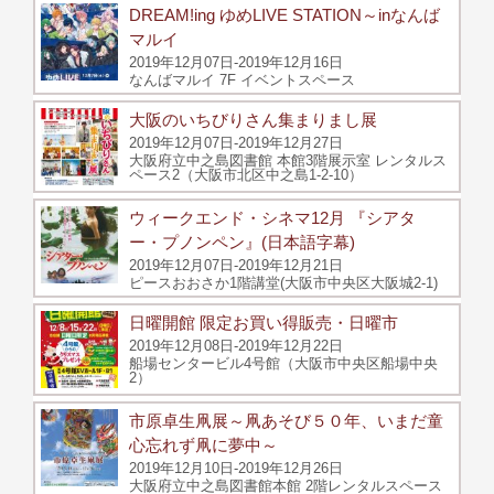
DREAM!ing ゆめLIVE STATION～inなんば
マルイ
2019年12月07日-2019年12月16日
なんばマルイ 7F イベントスペース
大阪のいちびりさん集まりまし展
2019年12月07日-2019年12月27日
大阪府立中之島図書館 本館3階展示室 レンタルス
ペース2（大阪市北区中之島1-2-10）
ウィークエンド・シネマ12月 『シアタ
ー・プノンペン』(日本語字幕)
2019年12月07日-2019年12月21日
ピースおおさか1階講堂(大阪市中央区大阪城2-1)
日曜開館 限定お買い得販売・日曜市
2019年12月08日-2019年12月22日
船場センタービル4号館（大阪市中央区船場中央
2）
市原卓生凧展～凧あそび５０年、いまだ童
心忘れず凧に夢中～
2019年12月10日-2019年12月26日
大阪府立中之島図書館本館 2階レンタルスペース