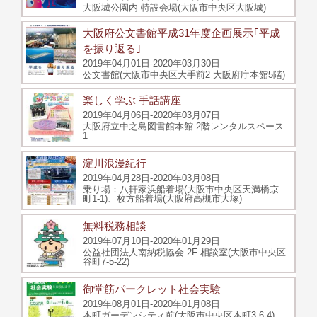
大阪城公園内 特設会場(大阪市中央区大阪城)
大阪府公文書館平成31年度企画展示｢平成
を振り返る｣
2019年04月01日-2020年03月30日
公文書館(大阪市中央区大手前2 大阪府庁本館5階)
楽しく学ぶ 手話講座
2019年04月06日-2020年03月07日
大阪府立中之島図書館本館 2階レンタルスペース
1
淀川浪漫紀行
2019年04月28日-2020年03月08日
乗り場：八軒家浜船着場(大阪市中央区天満橋京
町1-1)、枚方船着場(大阪府高槻市大塚)
無料税務相談
2019年07月10日-2020年01月29日
公益社団法人南納税協会 2F 相談室(大阪市中央区
谷町7-5-22)
御堂筋パークレット社会実験
2019年08月01日-2020年01月08日
本町ガーデンシティ前(大阪市中央区本町3-6-4)