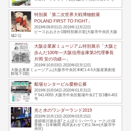
特別展「第二次世界大戦博物館展
POLAND FIRST TO FIGHT」
2019年09月01日-2019年12月22日
ピースおおさか1階特別展示室(大阪市中央区大阪
城2-1)
大阪企業家ミュージアム特別展示「大阪と
歩んだ100年―大阪信用金庫第2代理事長
片岡 安の功績―」
2019年10月03日-2020年02月12日
大阪企業家ミュージアム(大阪市中央区本町1-4-5大阪産業創造
館地下1階)
船場センタービル愛称公募
2019年10月04日-2020年01月31日
〒541-0055 大阪市中央区船場中央2丁目3番6-401
号
光と水のワンダーランド2019
2019年10月13日-2020年03月15日
道頓堀川遊歩道｢とんぼりリバーウォ ーク｣の深
里橋～日本橋間 両岸あわせて約1.5km(大阪市中
央区)