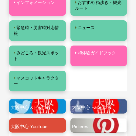
インフォメーション
おすすめ 街歩き・観光
ルート
緊急時・災害時対応情
ニュース
報
みどころ・観光スポッ
和体験ガイドブック
ト
マスコットキャラクタ
ー
大阪中心 X [Twitter]
大阪中心 Facebook
大阪中心 YouTube
Pinterest