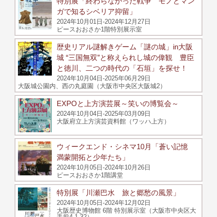
特別展「終わらなかった戦争 モノとマン
ガで知るシベリア抑留」
2024年10月01日-2024年12月27日
ピースおおさか1階特別展示室
歴史リアル謎解きゲーム「謎の城」in大阪
城 “三国無双”と称えられし城の偉観 豊臣
と徳川、二つの時代の「石垣」を探せ！
2024年10月04日-2025年06月29日
大阪城公園内、西の丸庭園（大阪市中央区大阪城2）
EXPOと上方演芸展～笑いの博覧会～
2024年10月04日-2025年03月09日
大阪府立上方演芸資料館（ワッハ上方）
ウィークエンド・シネマ10月「蒼い記憶
満蒙開拓と少年たち」
2024年10月05日-2024年10月26日
ピースおおさか1階講堂
特別展「川瀬巴水 旅と郷愁の風景」
2024年10月05日-2024年12月02日
大阪歴史博物館 6階 特別展示室（大阪市中央区大
手前4-1-32）