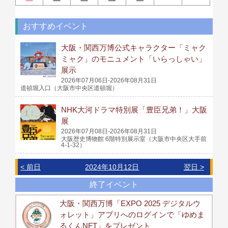
おすすめイベント
大阪・関西万博公式キャラクター「ミャク
ミャク」のモニュメント「いらっしゃい」
展示
2026年07月06日-2026年08月31日
道頓堀入口（大阪市中央区道頓堀）
NHK大河ドラマ特別展「豊臣兄弟！」大阪
展
2026年07月08日-2026年08月31日
大阪歴史博物館 6階特別展示室（大阪市中央区大手前
4-1-32）
< 前日
2024年10月12日
翌日 >
終了イベント
大阪・関西万博「EXPO 2025 デジタルウ
ォレット」アプリへのログインで「ゆめま
るくんNFT」をプレゼント