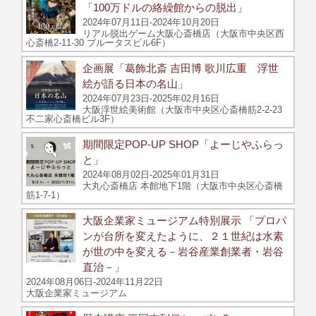
「100万ドルの絡繰館からの脱出」
2024年07月11日-2024年10月20日
リアル脱出ゲーム大阪心斎橋店（大阪市中央区西
心斎橋2-11-30 ブルータスビル6F）
企画展「葛飾北斎 吉田博 歌川広重 浮世
絵が語る日本の名山」
2024年07月23日-2025年02月16日
大阪浮世絵美術館（大阪市中央区心斎橋筋2-2-23
不二家心斎橋ビル3F）
期間限定POP-UP SHOP「よーじやふらっ
と」
2024年08月02日-2025年01月31日
大丸心斎橋店 本館地下1階（大阪市中央区心斎橋
筋1-7-1）
大阪企業家ミュージアム特別展示 「プロパ
ンが台所を変えたように、２１世紀は水素
が世の中を変える－岩谷産業創業者・岩谷
直治－」
2024年08月06日-2024年11月22日
大阪企業家ミュージアム