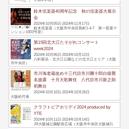
鈴木弦楽器40周年記念 秋の弦楽器大展示
会
2024年10月05日-2024年11月17日
鈴木弦楽器（大阪市中央区島町1-4-7 第一双基マ
ンション1003号室）
第19回北大江たそがれコンサート
week2024
2024年10月06日-2024年10月12日
八軒家浜・北大江公園などの北大江エリア（大阪
市中央区）
市川海老蔵改め十三代目市川團十郎白猿襲
名披露 十月大歌舞伎 八代目市川新之助
初舞台
2024年10月10日-2024年10月26日
大阪松竹座
クラフトビアホリデイ2024 produced by
YTE
2024年10月11日-2024年10月14日
JR大阪城公園駅前広場（大阪市中央区大阪城3）