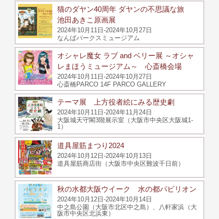
猫のダヤン40周年 ダヤンの不思議な旅
池田あきこ原画展
2024年10月11日-2024年10月27日
なんばパークスミュージアム
オシャレ魔女 ラブ and ベリー展 ～オシャ
レまほうミュージアム～ 心斎橋会場
2024年10月11日-2024年10月27日
心斎橋PARCO 14F PARCO GALLERY
テーマ展 上方役者絵にみる歴史劇
2024年10月11日-2024年11月24日
大阪城天守閣3階展示室（大阪市中央区大阪城1-
1）
道具屋筋まつり2024
2024年10月12日-2024年10月13日
道具屋筋商店街（大阪市中央区難波千日前）
秋の水都大阪ウイーク 水の都パビリオン
2024年10月12日-2024年10月14日
中之島公園（大阪市北区中之島）、八軒家浜（大
阪市中央区北浜東）