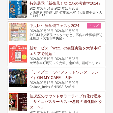
特集展示「新発見！なにわの考古学2024」
2024年09月04日-2024年10月28日
大阪歴史博物館 8階 特集展示室（大阪市中央区大
手前4-1-32）
中央区生涯学習フェスタ2024
キッズ
2024年09月06日-2024年10月30日
J:COM中央区民センターなど、区内の生涯学習関
連施設（大阪市中央区）
新サービス「Watt」の実証実験を大阪本町
エリアで開始！
2024年09月10日-2024年12月28日
大阪市本町周辺（立売堀、南船場、新町エリア）
『ディズニー ツイステッドワンダーラン
ド』OH MY CAFE 大阪
2024年09月12日-2024年10月20日
Collabo_Index SHINSAIBASHI
伯虎座のサウンドホラーライブお化け屋敷
「サイコパスサーカス 〜悪魔の道化師ビク
ター〜」
2024年09月13日-2024年10月31日