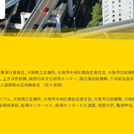
実行委員会, 大阪商工会議所, 大阪市中央区商店会連合会, 大阪市立図書館
 上方浮世絵館, 国際日本文化研究センター, 国立国会図書館, 千日前弘昌寺
法人道頓堀水辺地権者会 （五十音順）
アム, 大阪商工会議所, 大阪市中央区商店会連合会, 大阪市立図書館, 大阪
船場倶楽部, 船場センタービル, 船場センタービル連盟, 相愛大学, 難波神社