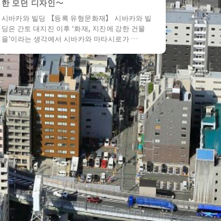
한 모던 디자인〜
시바카와 빌딩 【등록 유형문화재】 시바카와 빌
딩은 간토 대지진 이후 ‘화재, 지진에 강한 건물
을'이라는 생각에서 시바카와 마타시로가 …