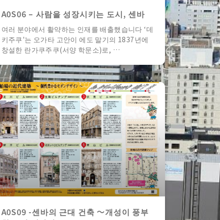
A0S06 – 사람을 성장시키는 도시, 센바
여러 분야에서 활약하는 인재를 배출했습니다 ‘데
키주쿠'는 오가타 고안이 에도 말기의 1837년에
창설한 란가쿠주쿠(서양 학문소)로, …
A0S09 -센바의 근대 건축 〜개성이 풍부