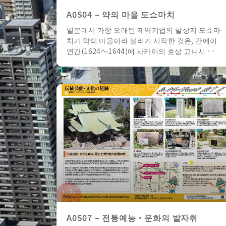
A0S04 – 약의 마을 도쇼마치
일본에서 가장 오래된 제약기업의 발상지 도쇼마
치가 약의 마을이라 불리기 시작한 것은, 간에이
연간(1624～1644)에 사카이의 호상 고니시 …
A0S07 – 전통예능・문화의 발자취