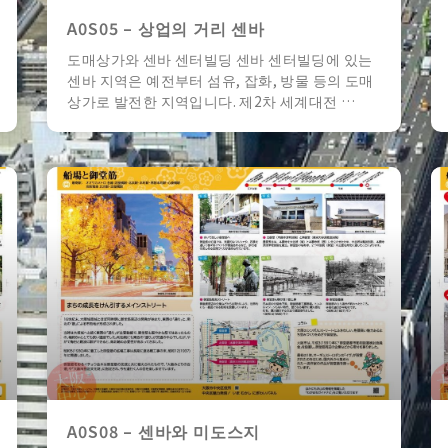
A0S05 – 상업의 거리 센바
도매상가와 센바 센터빌딩 센바 센터빌딩에 있는
센바 지역은 예전부터 섬유, 잡화, 방물 등의 도매
상가로 발전한 지역입니다. 제2차 세계대전 …
A0S08 – 센바와 미도스지