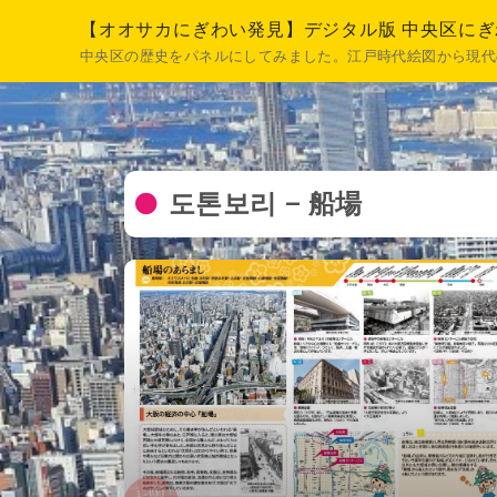
【オオサカにぎわい発見】デジタル版 中央区に
中央区の歴史をパネルにしてみました。江戸時代絵図から現代
도톤보리 – 船場