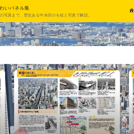
ぎわいパネル集
H
の写真まで、歴史ある中央区のを絵と写真で解説。
O
M
E