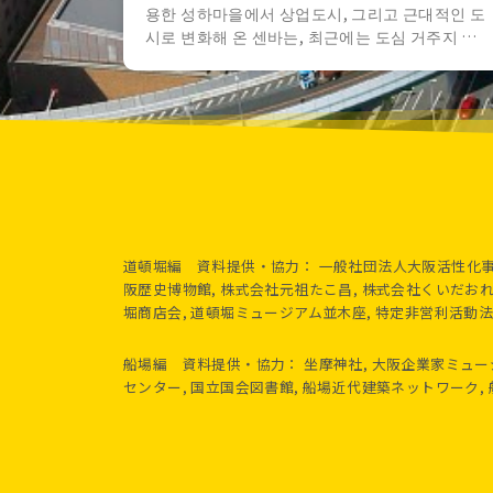
용한 성하마을에서 상업도시, 그리고 근대적인 도
시로 변화해 온 센바는, 최근에는 도심 거주지 …
道頓堀編 資料提供・協力： 一般社団法人大阪活性化事業
阪歴史博物館, 株式会社元祖たこ昌, 株式会社くいだおれ,
堀商店会, 道頓堀ミュージアム並木座, 特定非営利活動
船場編 資料提供・協力： 坐摩神社, 大阪企業家ミュージ
センター, 国立国会図書館, 船場近代建築ネットワーク, 