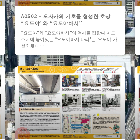
A0S02 – 오사카의 기초를 형성한 호상
“요도야”와 “요도야바시”
“요도야"와 “요도야바시"의 역사를 접한다 미도
스지에 놓여있는 “요도야바시 다리'는 ‘요도야'가
설치했다 …