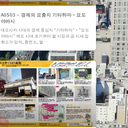
A0S03 – 경제의 요충지 기타하마・요도
야바시
대오사카 시대의 경제 중심지 “기타하마"・”요도
야바시" 에도 시대 초기부터 쌀 시장과 금 시세 집
회소가 있어, 환전소, 쌀 …