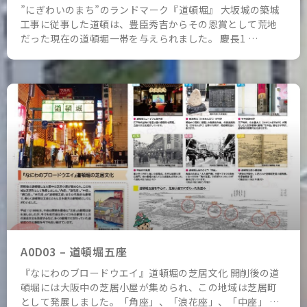
”にぎわいのまち”のランドマーク『道頓堀』 大坂城の築城
工事に従事した道頓は、豊臣秀吉からその恩賞として荒地
だった現在の道頓堀一帯を与えられました。 慶長1 …
A0D03 – 道頓堀五座
『なにわのブロードウエイ』道頓堀の芝居文化 開削後の道
頓堀には大阪中の芝居小屋が集められ、この地域は芝居町
として発展しました。「角座」、「浪花座」、「中座」 …