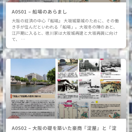
A0S01 – 船場のあらまし
大阪の経済の中心『船場』 大坂城築城のために、その働
き手が住んだといわれる「船場」。大坂冬の陣のあと、
江戸期に入ると、徳川家は大坂城再建と大坂再興に向け
て、 …
A0S02 – 大阪の礎を築いた豪商『淀屋』と『淀