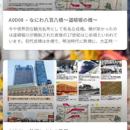
A0D08 – なにわ八百八橋～道頓堀の橋～
今や世界的な観光名所として有名な戎橋。橋が架かったの
は道頓堀川が開削された直後の17世紀はじめ頃といわれて
います。初代戎橋は木橋で、明治時代に鉄橋に、大正時 …