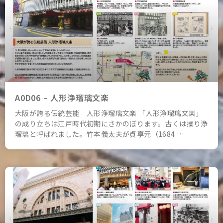
A0D06 – 人形浄瑠璃文楽
大阪が誇る伝統芸能 人形浄瑠璃文楽 「人形浄瑠璃文楽」
の成り立ちは江戸時代初期にさかのぼります。古くは操り浄
瑠璃と呼ばれました。竹本義太夫が貞享元（1684 …