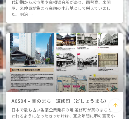
代初期から米市場や金相場会所があり、両替商、米問
屋、米仲買が集まる金融の中心地として栄えていまし
た。明治 …
A0S04 – 薬のまち 道修町（どしょうまち）
日本で最も古い製薬企業発祥の地 道修町が薬のまちとい
われるようになったきっかけは、寛永年間に堺の豪商小
西吉右衛門が道修町で薬種商を開いたこととされていま
す。 …