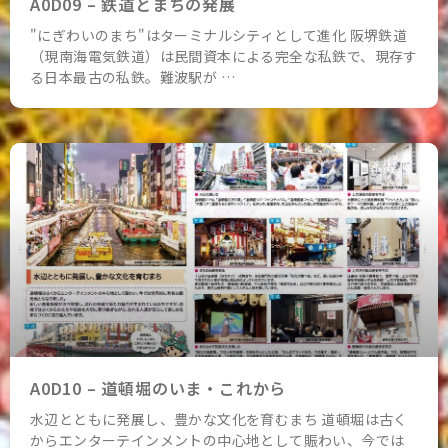
A0D09 – 鉄道とまちの発展
"にぎわいのまち"はターミナルシティとして進化 阪堺鉄道
（現南海電気鉄道）は民間資本による完全な私鉄で、現存す
る日本最古の私鉄。難波駅が …
A0D10 – 道頓堀のいま・これから
水辺とともに発展し、豊かな文化を育むまち 道頓堀は古く
からエンターテインメントの中心地として賑わい、今では