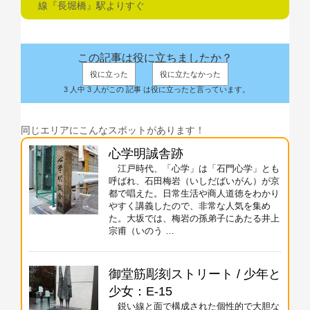
線『長堀橋』駅よりすぐ
この記事は役に立ちましたか？
役に立った
役に立たなかった
3 人中 3 人がこの 記事 は役に立ったと言っています。
同じエリアにこんなスポットがあります！
心学明誠舎跡
江戸時代、「心学」は「石門心学」とも
呼ばれ、石田梅岩（いしだばいがん）が京
都で唱えた。日常生活や商人道徳をわかり
やすく講義したので、非常な人気を集め
た。大坂では、梅岩の孫弟子にあたる井上
宗甫（いのう …
御堂筋彫刻ストリート / 少年と
少女：E-15
鋭い線と面で構成された個性的で大胆な