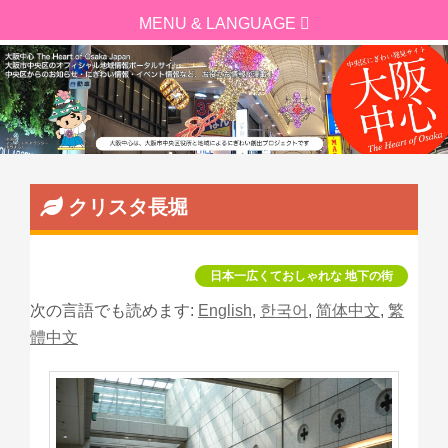
クリスタ長堀
日本一広くておしゃれな 地下の街
次の言語でも読めます:
English
,
한국어
,
简体中文
,
繁
體中文