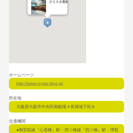
クリスタ長堀
ホームページ
http://www.crysta-blog.jp/
所在地
大阪府大阪市中央区南船場４長堀地下街８
交通機関
●御堂筋線『心斎橋』駅・四ツ橋線『四ツ橋』駅・堺筋