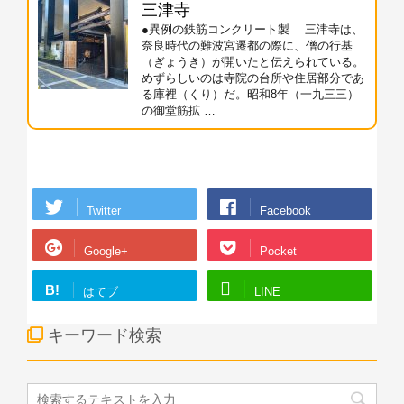
三津寺
●異例の鉄筋コンクリート製 三津寺は、
奈良時代の難波宮遷都の際に、僧の行基
（ぎょうき）が開いたと伝えられている。
めずらしいのは寺院の台所や住居部分であ
る庫裡（くり）だ。昭和8年（一九三三）
の御堂筋拡 …
Twitter
Facebook
Google+
Pocket
B!
はてブ
LINE
キーワード検索