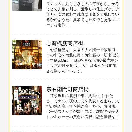
フォルム。足らしきものの存在から、かろ
うじて人物と判る。荒削りの仕上げが、少
年と少女の素朴で純真な印象を表現してい
るかのようだ。具象でも抽象でもあるユニ
ークな造作 …
心斎橋筋商店街
心斎橋筋は、大阪ミナミ随一の繁華街。
市の中心を南北に貫く御堂筋の一筋東に沿
って約580m。 伝統を誇る老舗や最先端シ
ョップが軒を並べ、 人々はゆったり街歩
きを楽しんでいます。
宗右衛門町商店街
道頓堀川の北側の東西約350mにわた
る、ミナミの夜のまちを代表するまち。大
型の焼肉店、すき焼き店、料亭、寿司店、
バーやスナックが建ち並ぶ。雑貨の安売店
ドンキホーテの黄色い看板で記念撮影を。