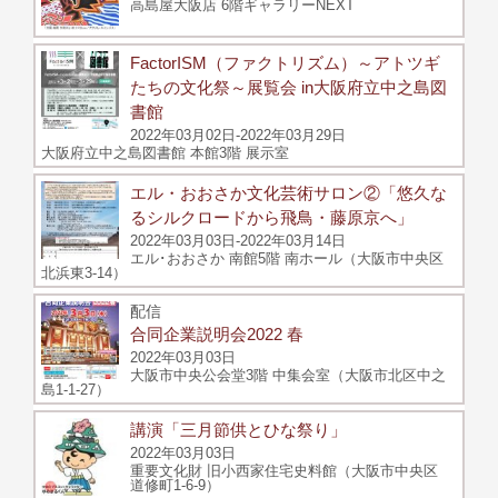
高島屋大阪店 6階ギャラリーNEXT
FactorISM（ファクトリズム）～アトツギ
たちの文化祭～展覧会 in大阪府立中之島図
書館
2022年03月02日-2022年03月29日
大阪府立中之島図書館 本館3階 展示室
エル・おおさか文化芸術サロン②「悠久な
るシルクロードから飛鳥・藤原京へ」
2022年03月03日-2022年03月14日
エル･おおさか 南館5階 南ホール（大阪市中央区
北浜東3-14）
配信
合同企業説明会2022 春
2022年03月03日
大阪市中央公会堂3階 中集会室（大阪市北区中之
島1-1-27）
講演「三月節供とひな祭り」
2022年03月03日
重要文化財 旧小西家住宅史料館（大阪市中央区
道修町1-6-9）