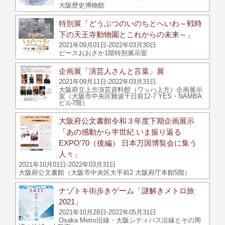
大阪歴史博物館
特別展「どうぶつのいのちとへいわ～戦時
下の天王寺動物園とこれからの未来～」
2021年09月01日-2022年03月30日
ピースおおさか1階特別展示室
企画展「演芸人さんと言葉」展
2021年09月11日-2022年03月31日
大阪府立上方演芸資料館（ワッハ上方）企画展示
室（大阪市中央区難波千日前12-7 YES・NAMBA
ビル7階）
大阪府公文書館令和３年度下期企画展示
「あの感動から半世紀 いま振り返る
EXPO’70（後編） 日本万国博覧会に集う
人々」
2021年10月01日-2022年03月31日
大阪府公文書館（大阪市中央区大手前2 大阪府庁本館5階）
ナゾトキ街歩きゲーム「謎解きメトロ旅
2021」
2021年10月28日-2022年05月31日
Osaka Metro沿線・大阪シティバス沿線とその周