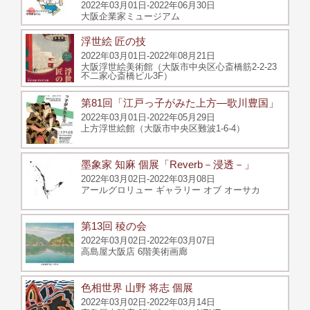
2022年03月01日-2022年06月30日
大阪企業家ミュージアム
浮世絵 匠の技
2022年03月01日-2022年08月21日
大阪浮世絵美術館（大阪市中央区心斎橋筋2-2-23
不二家心斎橋ビル3F）
第81回「江戸っ子がみた上方—歌川豊国」
2022年03月01日-2022年05月29日
上方浮世絵館（大阪市中央区難波1-6-4）
墨象家 知麻 個展「Reverb－浸透－」
2022年03月02日-2022年03月08日
アールグロリュー ギャラリー オブ オーサカ
第13回 稜の会
2022年03月02日-2022年03月07日
高島屋大阪店 6階美術画廊
色相世界 山野 将志 個展
2022年03月02日-2022年03月14日