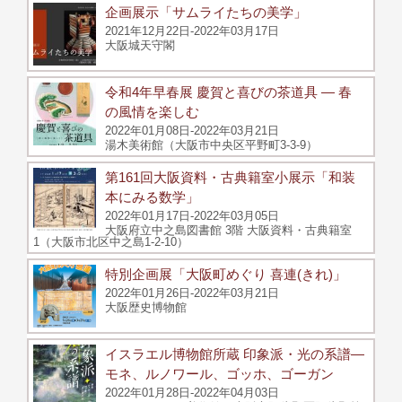
企画展示「サムライたちの美学」
2021年12月22日-2022年03月17日
大阪城天守閣
令和4年早春展 慶賀と喜びの茶道具 ― 春
の風情を楽しむ
2022年01月08日-2022年03月21日
湯木美術館（大阪市中央区平野町3-3-9）
第161回大阪資料・古典籍室小展示「和装
本にみる数学」
2022年01月17日-2022年03月05日
大阪府立中之島図書館 3階 大阪資料・古典籍室
1（大阪市北区中之島1-2-10）
特別企画展「大阪町めぐり 喜連(きれ)」
2022年01月26日-2022年03月21日
大阪歴史博物館
イスラエル博物館所蔵 印象派・光の系譜—
モネ、ルノワール、ゴッホ、ゴーガン
2022年01月28日-2022年04月03日