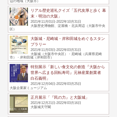
辺の地域（大阪市）
リアル歴史巡礼クイズ「五代友厚と歩く 幕
末・明治の大阪」
2021年11月01日-2022年10月31日
大阪歴史博物館、淀屋橋・北浜周辺（大阪市中央
区）
大阪城・尼崎城・岸和田城をめぐるスタン
プラリー
2021年11月03日-2022年03月31日
大阪城（大阪市中央区）・尼崎城（兵庫県尼崎
市）・岸和田城（岸和田市）
特別展示「新しい食文化の創造『大阪から
世界へ広まる回転寿司』元禄産業創業者
白石義明」
2021年12月04日-2022年03月25日
大阪企業家ミュージアム
正月展示「『民の力』と大阪城」
2021年12月21日-2022年03月16日
大阪城天守閣