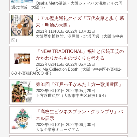
Osaka Metro沿線・大阪シティバス沿線とその周
辺の地域（大阪市）
リアル歴史巡礼クイズ「五代友厚と歩く 幕
末・明治の大阪」
2021年11月01日-2022年10月31日
大阪歴史博物館、淀屋橋・北浜周辺（大阪市中央
区）
「NEW TRADITIONAL」福祉と伝統工芸の
かかわりからものづくりを考える
2022年02月15日-2022年05月15日
SkiiMa Collection Booth（大阪市中央区心斎橋1-
8-3 心斎橋PARCO 4F）
第81回「江戸っ子がみた上方—歌川豊国」
2022年03月01日-2022年05月29日
上方浮世絵館（大阪市中央区難波1-6-4）
「高校生ビジネスプラン・グランプリ」パ
ネル展示
2022年03月01日-2022年06月30日
大阪企業家ミュージアム