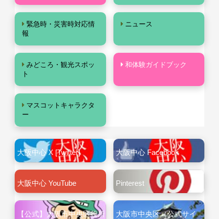
緊急時・災害時対応情
ニュース
報
みどころ・観光スポッ
和体験ガイドブック
ト
マスコットキャラクタ
ー
大阪中心 X [Twitter]
大阪中心 Facebook
大阪中心 YouTube
Pinterest
【公式】大阪市中央区役所
大阪市中央区（公式サイ