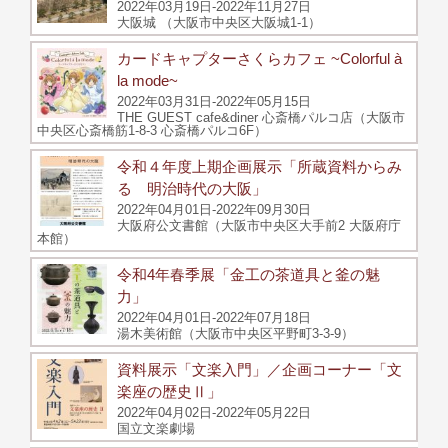
2022年03月19日-2022年11月27日
大阪城 （大阪市中央区大阪城1-1）
カードキャプターさくらカフェ ~Colorful à
la mode~
2022年03月31日-2022年05月15日
THE GUEST cafe&diner 心斎橋パルコ店（大阪市
中央区心斎橋筋1-8-3 心斎橋パルコ6F）
令和４年度上期企画展示「所蔵資料からみ
る 明治時代の大阪」
2022年04月01日-2022年09月30日
大阪府公文書館（大阪市中央区大手前2 大阪府庁
本館）
令和4年春季展「金工の茶道具と釜の魅
力」
2022年04月01日-2022年07月18日
湯木美術館（大阪市中央区平野町3-3-9）
資料展示「文楽入門」／企画コーナー「文
楽座の歴史Ⅱ」
2022年04月02日-2022年05月22日
国立文楽劇場