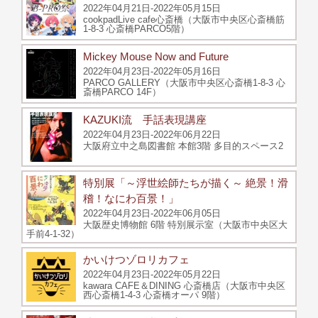
2022年04月21日-2022年05月15日
cookpadLive cafe心斎橋（大阪市中央区心斎橋筋
1-8-3 心斎橋PARCO5階）
Mickey Mouse Now and Future
2022年04月23日-2022年05月16日
PARCO GALLERY（大阪市中央区心斎橋1-8-3 心
斎橋PARCO 14F）
KAZUKI流 手話表現講座
2022年04月23日-2022年06月22日
大阪府立中之島図書館 本館3階 多目的スペース2
特別展「～浮世絵師たちが描く～ 絶景！滑
稽！なにわ百景！」
2022年04月23日-2022年06月05日
大阪歴史博物館 6階 特別展示室（大阪市中央区大
手前4-1-32）
かいけつゾロリカフェ
2022年04月23日-2022年05月22日
kawara CAFE＆DINING 心斎橋店（大阪市中央区
西心斎橋1-4-3 心斎橋オーパ 9階）