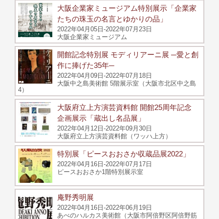
大阪企業家ミュージアム特別展示「企業家
たちの珠玉の名言とゆかりの品」
2022年04月05日-2022年07月23日
大阪企業家ミュージアム
開館記念特別展 モディリアーニ展 ─愛と創
作に捧げた35年─
2022年04月09日-2022年07月18日
大阪中之島美術館 5階展示室（大阪市北区中之島
4）
大阪府立上方演芸資料館 開館25周年記念
企画展示「蔵出し名品展」
2022年04月12日-2022年09月30日
大阪府立上方演芸資料館（ワッハ上方）
特別展「ピースおおさか収蔵品展2022」
2022年04月16日-2022年07月17日
ピースおおさか1階特別展示室
庵野秀明展
2022年04月16日-2022年06月19日
あべのハルカス美術館（大阪市阿倍野区阿倍野筋