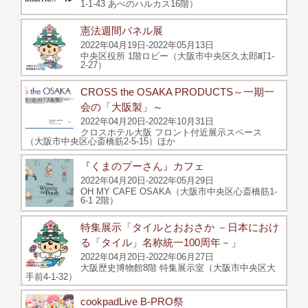
1-1-43 あべのハルカス16階）
憲法週間パネル展
2022年04月19日-2022年05月13日
中央区役所 1階ロビー（大阪市中央区久太郎町1-
2-27）
CROSS the OSAKA PRODUCTS～一期一
会の「大阪製」～
2022年04月20日-2022年10月31日
クロスホテル大阪 フロント付近展示スペース
（大阪市中央区心斎橋筋2-5-15）ほか
『くまのプーさん』カフェ
2022年04月20日-2022年05月29日
OH MY CAFE OSAKA（大阪市中央区心斎橋筋1-
6-1 2階）
特集展示「タイルとおおさか －日本におけ
る「タイル」名称統一100周年－」
2022年04月20日-2022年06月27日
大阪歴史博物館8階 特集展示室（大阪市中央区大
手前4-1-32）
cookpadLive B-PRO祭