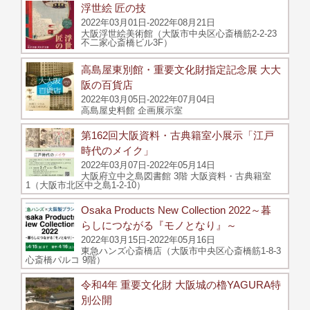
浮世絵 匠の技
2022年03月01日-2022年08月21日
大阪浮世絵美術館（大阪市中央区心斎橋筋2-2-23
不二家心斎橋ビル3F）
高島屋東別館・重要文化財指定記念展 大大
阪の百貨店
2022年03月05日-2022年07月04日
高島屋史料館 企画展示室
第162回大阪資料・古典籍室小展示「江戸
時代のメイク」
2022年03月07日-2022年05月14日
大阪府立中之島図書館 3階 大阪資料・古典籍室
1（大阪市北区中之島1-2-10）
Osaka Products New Collection 2022～暮
らしにつながる『モノとなり』～
2022年03月15日-2022年05月16日
東急ハンズ心斎橋店（大阪市中央区心斎橋筋1-8-3
心斎橋パルコ 9階）
令和4年 重要文化財 大阪城の櫓YAGURA特
別公開