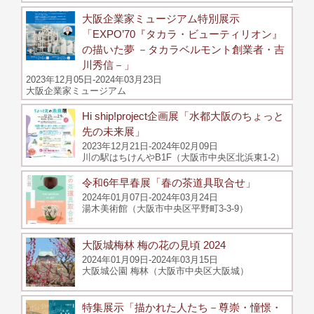
大阪企業家ミュージアム特別展示
「EXPO’70『タカラ・ビューティリオン』
の描いた夢 －タカラベルモント創業者・吉
川秀信－」
2023年12月05日-2024年03月23日
大阪企業家ミュージアム
Hi ship!project企画展「水都大阪のちょっと
先の未来展」
2023年12月21日-2024年02月09日
川の駅はちけんやB1F（大阪市中央区北浜東1-2）
令和6年早春展「春の茶道具取合せ」
2024年01月07日-2024年03月24日
湯木美術館（大阪市中央区平野町3-3-9）
大阪城梅林 梅の花の見頃 2024
2024年01月09日-2024年03月15日
大阪城公園 梅林（大阪市中央区大阪城）
特集展示「描かれた人たち－尊崇・憧憬・