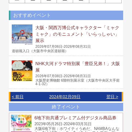
おすすめイベント
大阪・関西万博公式キャラクター「ミャク
ミャク」のモニュメント「いらっしゃい」
展示
2026年07月06日-2026年08月31日
道頓堀入口（大阪市中央区道頓堀）
NHK大河ドラマ特別展「豊臣兄弟！」大阪
展
2026年07月08日-2026年08月31日
大阪歴史博物館 6階特別展示室（大阪市中央区大手前
4-1-32）
< 前日
2024年02月09日
翌日 >
終了イベント
6地下街共通プレミアム付デジタル商品券
2023年05月26日-2024年03月31日
大阪6地下街：ホワイティうめだ、NAMBAなんな