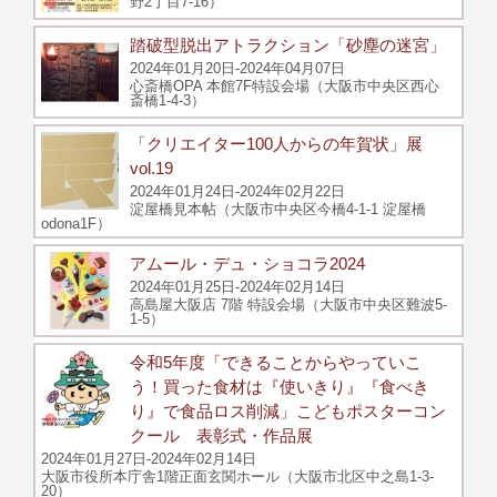
野2丁目7-16）
踏破型脱出アトラクション「砂塵の迷宮」
2024年01月20日-2024年04月07日
心斎橋OPA 本館7F特設会場（大阪市中央区西心
斎橋1-4-3）
「クリエイター100人からの年賀状」展
vol.19
2024年01月24日-2024年02月22日
淀屋橋見本帖（大阪市中央区今橋4-1-1 淀屋橋
odona1F）
アムール・デュ・ショコラ2024
2024年01月25日-2024年02月14日
高島屋大阪店 7階 特設会場（大阪市中央区難波5-
1-5）
令和5年度「できることからやっていこ
う！買った食材は『使いきり』『食べき
り』で食品ロス削減」こどもポスターコン
クール 表彰式・作品展
2024年01月27日-2024年02月14日
大阪市役所本庁舎1階正面玄関ホール（大阪市北区中之島1-3-
20）