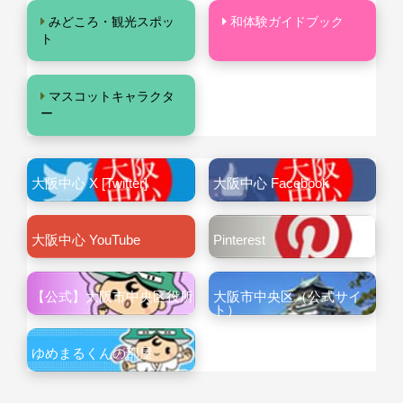
みどころ・観光スポッ
和体験ガイドブック
ト
マスコットキャラクタ
ー
大阪中心 X [Twitter]
大阪中心 Facebook
大阪中心 YouTube
Pinterest
【公式】大阪市中央区役所
大阪市中央区（公式サイ
ト）
ゆめまるくんの部屋