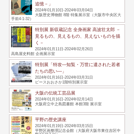
追憶－」
2024年01月10日-2024年03月04日
大阪歴史博物館 8階 特集展示室（大阪市中央区大
手前4-1-32）
特別展 新収蔵記念 全身画家 高波壮太郎 －
見るもの、見えるもの、見えないものを描
く－
2024年01月11日-2024年02月26日
高島屋史料館 企画展示室
特別展「特攻―知覧・万世に遺された若者
たちの思い―」
2024年01月16日-2024年03月31日
ピースおおさか1階特別展示室
大阪の伝統工芸品展
2024年01月16日-2024年02月14日
大阪府立中之島図書館 本館3階 展示室
平野の歴史講座
2024年01月19日-2024年03月15日
平野区画整理記念会館（大阪府大阪市東住吉区中