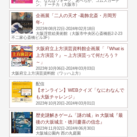
ん、なんばウォーク、あべちか、コムズガーデ
ン、ドーチカ（大阪市）
企画展「二人の天才 -葛飾北斎・月岡芳
年-」
2023年08月22日-2024年02月18日
大阪浮世絵美術館（大阪市中央区心斎橋筋2-2-23
不二家心斎橋ビル3F）
大阪府立上方演芸資料館企画展「『What is
上方演芸？』～上方演芸って何だろう？
～」
2023年10月06日-2024年03月03日
大阪府立上方演芸資料館（ワッハ上方）
配信
【オンライン】WEBクイズ「なにわなんで
も大阪チャレンジ」
2023年10月20日-2024年03月01日
歴史謎解きゲーム「謎の城」in 大阪城『最
後の大坂城主・徳川慶喜の信念』
2023年11月02日-2024年06月30日
大阪城公園内 西の丸庭園