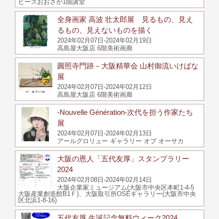
ピースおおさか1階講堂
全身画家 高波 壮太郎展 見るもの、見え
るもの、見えないものを描く
2024年02月07日-2024年02月19日
高島屋大阪店 6階美術画廊
圓照寺門跡－大阪精華会 山村御流いけばな
展
2024年02月07日-2024年02月12日
高島屋大阪店 6階美術画廊
-Nouvelle Génération-次代を担う作家たち
展
2024年02月07日-2024年02月13日
アールグロリュー ギャラリー オブ オーサカ
大阪の恩人「五代友厚」スタンプラリー
2024
2024年02月08日-2024年02月14日
大阪企業家ミュージアム(大阪市中央区本町1-4-5
大阪産業創造館B1Ｆ)、大阪取引所OSEギャラリー(大阪市中央
区北浜1-8-16)
五代友厚 生誕記念無料ウィーク2024